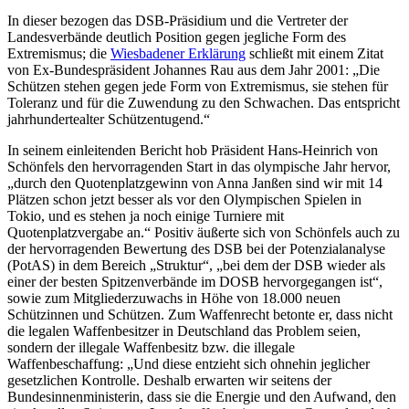
In dieser bezogen das DSB-Präsidium und die Vertreter der
Landesverbände deutlich Position gegen jegliche Form des
Extremismus; die
Wiesbadener Erklärung
schließt mit einem Zitat
von Ex-Bundespräsident Johannes Rau aus dem Jahr 2001: „Die
Schützen stehen gegen jede Form von Extremismus, sie stehen für
Toleranz und für die Zuwendung zu den Schwachen. Das entspricht
jahrhundertealter Schützentugend.“
In seinem einleitenden Bericht hob Präsident Hans-Heinrich von
Schönfels den hervorragenden Start in das olympische Jahr hervor,
„durch den Quotenplatzgewinn von Anna Janßen sind wir mit 14
Plätzen schon jetzt besser als vor den Olympischen Spielen in
Tokio, und es stehen ja noch einige Turniere mit
Quotenplatzvergabe an.“ Positiv äußerte sich von Schönfels auch zu
der hervorragenden Bewertung des DSB bei der Potenzialanalyse
(PotAS) in dem Bereich „Struktur“, „bei dem der DSB wieder als
einer der besten Spitzenverbände im DOSB hervorgegangen ist“,
sowie zum Mitgliederzuwachs in Höhe von 18.000 neuen
Schützinnen und Schützen. Zum Waffenrecht betonte er, dass nicht
die legalen Waffenbesitzer in Deutschland das Problem seien,
sondern der illegale Waffenbesitz bzw. die illegale
Waffenbeschaffung: „Und diese entzieht sich ohnehin jeglicher
gesetzlichen Kontrolle. Deshalb erwarten wir seitens der
Bundesinnenministerin, dass sie die Energie und den Aufwand, den