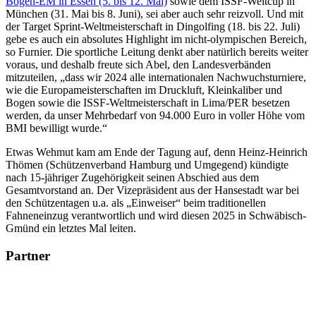
Bogen-EM in Essen (5. bis 12. Mai)
sowie dem ISSF-Weltcup in
München (31. Mai bis 8. Juni), sei aber auch sehr reizvoll. Und mit
der Target Sprint-Weltmeisterschaft in Dingolfing (18. bis 22. Juli)
gebe es auch ein absolutes Highlight im nicht-olympischen Bereich,
so Furnier. Die sportliche Leitung denkt aber natürlich bereits weiter
voraus, und deshalb freute sich Abel, den Landesverbänden
mitzuteilen, „dass wir 2024 alle internationalen Nachwuchsturniere,
wie die Europameisterschaften im Druckluft, Kleinkaliber und
Bogen sowie die ISSF-Weltmeisterschaft in Lima/PER besetzen
werden, da unser Mehrbedarf von 94.000 Euro in voller Höhe vom
BMI bewilligt wurde.“
Etwas Wehmut kam am Ende der Tagung auf, denn Heinz-Heinrich
Thömen (Schützenverband Hamburg und Umgegend) kündigte
nach 15-jähriger Zugehörigkeit seinen Abschied aus dem
Gesamtvorstand an. Der Vizepräsident aus der Hansestadt war bei
den Schützentagen u.a. als „Einweiser“ beim traditionellen
Fahneneinzug verantwortlich und wird diesen 2025 in Schwäbisch-
Gmünd ein letztes Mal leiten.
Partner