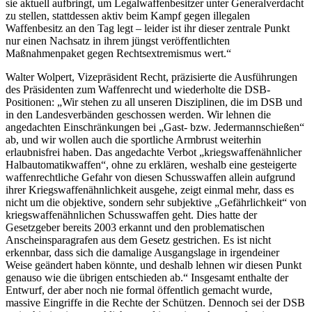
sie aktuell aufbringt, um Legalwaffenbesitzer unter Generalverdacht
zu stellen, stattdessen aktiv beim Kampf gegen illegalen
Waffenbesitz an den Tag legt – leider ist ihr dieser zentrale Punkt
nur einen Nachsatz in ihrem jüngst veröffentlichten
Maßnahmenpaket gegen Rechtsextremismus wert.“
Walter Wolpert, Vizepräsident Recht, präzisierte die Ausführungen
des Präsidenten zum Waffenrecht und wiederholte die DSB-
Positionen: „Wir stehen zu all unseren Disziplinen, die im DSB und
in den Landesverbänden geschossen werden. Wir lehnen die
angedachten Einschränkungen bei „Gast- bzw. Jedermannschießen“
ab, und wir wollen auch die sportliche Armbrust weiterhin
erlaubnisfrei haben. Das angedachte Verbot „kriegswaffenähnlicher
Halbautomatikwaffen“, ohne zu erklären, weshalb eine gesteigerte
waffenrechtliche Gefahr von diesen Schusswaffen allein aufgrund
ihrer Kriegswaffenähnlichkeit ausgehe, zeigt einmal mehr, dass es
nicht um die objektive, sondern sehr subjektive „Gefährlichkeit“ von
kriegswaffenähnlichen Schusswaffen geht. Dies hatte der
Gesetzgeber bereits 2003 erkannt und den problematischen
Anscheinsparagrafen aus dem Gesetz gestrichen. Es ist nicht
erkennbar, dass sich die damalige Ausgangslage in irgendeiner
Weise geändert haben könnte, und deshalb lehnen wir diesen Punkt
genauso wie die übrigen entschieden ab.“ Insgesamt enthalte der
Entwurf, der aber noch nie formal öffentlich gemacht wurde,
massive Eingriffe in die Rechte der Schützen. Dennoch sei der DSB