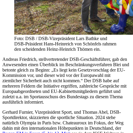
Foto: DSB / DSB-Vizepräsident Lars Bathke und
DSB-Präsident Hans-Heinreich von Schönfels rahmen
den scheidenden Heinz-Heinrich Thömen ein.
Andreas Friedrich, stellvertretender DSB-Geschäftsführer, gab den
Anwesenden einen Überblick im Beschränkungsverfahren Blei und
betonte gleich zu Beginn: „Es liegt kein Gesetzvorschlag der EU-
Kommission vor, und dieser wird vor der Europawahl mit
ziemlicher Sicherheit auch nicht kommen.“ Der DSB habe auf
mehreren Feldern die Initiative ergriffen, zahlreiche Gespräche mit
Europaabgeordneten und EU-Kabinettsmitgliedern geführt und
zuletzt u.a. im Sportausschuss des Bundestags zu diesem Thema
ausführlich informiert.
Gerhard Furnier, Vizepräsident Sport, und Thomas Abel, DSB-
Sportdirektor, skizzierten die sportliche Situation. 2024 stehe
natürlich Olympia in Paris bzw. Chateauroux im Fokus, der Weg
dahin mit den internationalen Höhepunkten in Deutschland, der