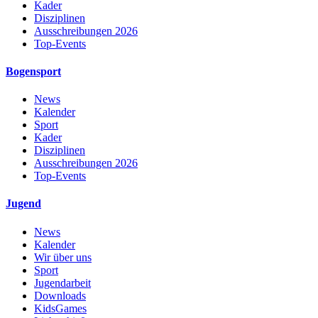
Kader
Disziplinen
Ausschreibungen 2026
Top-Events
Bogensport
News
Kalender
Sport
Kader
Disziplinen
Ausschreibungen 2026
Top-Events
Jugend
News
Kalender
Wir über uns
Sport
Jugendarbeit
Downloads
KidsGames