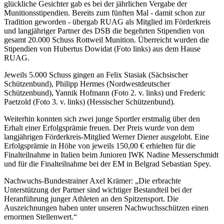
glückliche Gesichter gab es bei der jährlichen Vergabe der
Munitionsstipendien. Bereits zum fünften Mal - damit schon zur
Tradition geworden - übergab RUAG als Mitglied im Förderkreis
und langjähriger Partner des DSB die begehrten Stipendien von
gesamt 20.000 Schuss Rottweil Munition. Überreicht wurden die
Stipendien von Hubertus Dowidat (Foto links) aus dem Hause
RUAG.
Jeweils 5.000 Schuss gingen an Felix Stasiak (Sächsischer
Schützenbund), Philipp Hermes (Nordwestdeutscher
Schützenbund), Yannik Hofmann (Foto 2. v. links) und Frederic
Paetzold (Foto 3. v. links) (Hessischer Schützenbund).
Weiterhin konnten sich zwei junge Sportler erstmalig über den
Erhalt einer Erfolgsprämie freuen. Der Preis wurde von dem
langjährigen Förderkreis-Mitglied Werner Diener ausgelobt. Eine
Erfolgsprämie in Höhe von jeweils 150,00 € erhielten für die
Finalteilnahme in Italien beim Junioren IWK Nadine Messerschmidt
und für die Finalteilnahme bei der EM in Belgrad Sebastian Spey.
Nachwuchs-Bundestrainer Axel Krämer: „Die erbrachte
Unterstützung der Partner sind wichtiger Bestandteil bei der
Heranführung junger Athleten an den Spitzensport. Die
Auszeichnungen haben unter unseren Nachwuchsschützen einen
ernormen Stellenwert.“