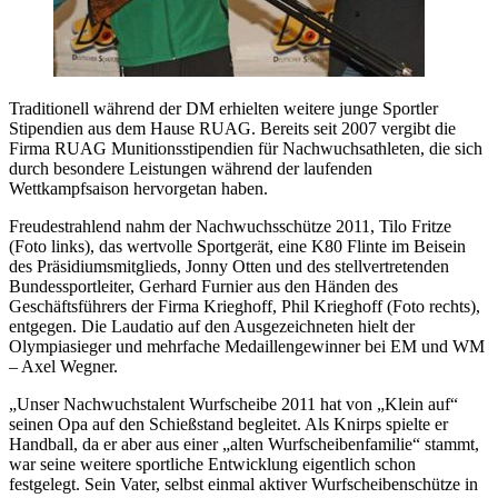
Traditionell während der DM erhielten weitere junge Sportler
Stipendien aus dem Hause RUAG. Bereits seit 2007 vergibt die
Firma RUAG Munitionsstipendien für Nachwuchsathleten, die sich
durch besondere Leistungen während der laufenden
Wettkampfsaison hervorgetan haben.
Freudestrahlend nahm der Nachwuchsschütze 2011, Tilo Fritze
(Foto links), das wertvolle Sportgerät, eine K80 Flinte im Beisein
des Präsidiumsmitglieds, Jonny Otten und des stellvertretenden
Bundessportleiter, Gerhard Furnier aus den Händen des
Geschäftsführers der Firma Krieghoff, Phil Krieghoff (Foto rechts),
entgegen. Die Laudatio auf den Ausgezeichneten hielt der
Olympiasieger und mehrfache Medaillengewinner bei EM und WM
– Axel Wegner.
„Unser Nachwuchstalent Wurfscheibe 2011 hat von „Klein auf“
seinen Opa auf den Schießstand begleitet. Als Knirps spielte er
Handball, da er aber aus einer „alten Wurfscheibenfamilie“ stammt,
war seine weitere sportliche Entwicklung eigentlich schon
festgelegt. Sein Vater, selbst einmal aktiver Wurfscheibenschütze in