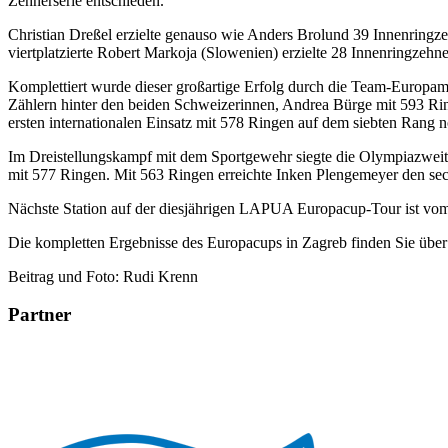
Zehnerserie entschieden.
Christian Dreßel erzielte genauso wie Anders Brolund 39 Innenringzeh
viertplatzierte Robert Markoja (Slowenien) erzielte 28 Innenringzeh
Komplettiert wurde dieser großartige Erfolg durch die Team-Europa
Zählern hinter den beiden Schweizerinnen, Andrea Bürge mit 593 Rin
ersten internationalen Einsatz mit 578 Ringen auf dem siebten Rang no
Im Dreistellungskampf mit dem Sportgewehr siegte die Olympiazwei
mit 577 Ringen. Mit 563 Ringen erreichte Inken Plengemeyer den sec
Nächste Station auf der diesjährigen LAPUA Europacup-Tour ist vom 2
Die kompletten Ergebnisse des Europacups in Zagreb finden Sie übe
Beitrag und Foto: Rudi Krenn
Partner