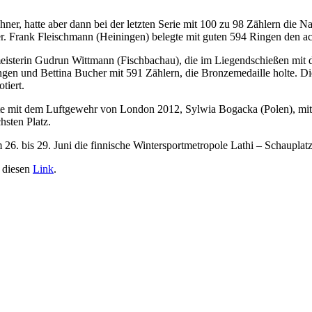
ner, hatte aber dann bei der letzten Serie mit 100 zu 98 Zählern die N
ner. Frank Fleischmann (Heiningen) belegte mit guten 594 Ringen den a
meisterin Gudrun Wittmann (Fischbachau), die im Liegendschießen mi
gen und Bettina Bucher mit 591 Zählern, die Bronzemedaille holte. Di
tiert.
te mit dem Luftgewehr von London 2012, Sylwia Bogacka (Polen), mit
hsten Platz.
6. bis 29. Juni die finnische Wintersportmetropole Lathi – Schauplatz
r diesen
Link
.