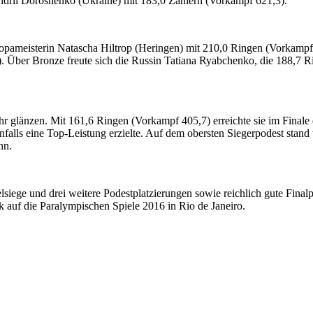
 Andrii Doroshenko (Ukraine) mit
183,0 Zählern (Vorkampf 621,3).
ameisterin Natascha Hiltrop (Heringen) mit 210,0 Ringen (Vorkampf 63
 Über Bronze freute sich die Russin Tatiana Ryabchenko, die 188,7 R
glänzen. Mit 161,6 Ringen (Vorkampf 405,7) erreichte sie im Finale de
nfalls eine Top-Leistung erzielte. Auf dem obersten Siegerpodest stan
nn.
siege und drei weitere Podestplatzierungen sowie reichlich gute Final
auf die Paralympischen Spiele 2016 in Rio de Janeiro.