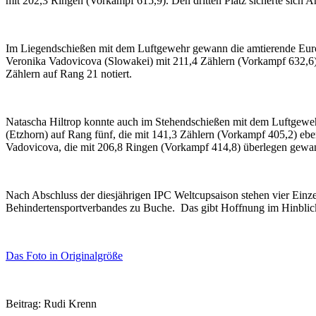
mit 202,3 Ringen (Vorkampf 615,9).
Den dritten Platz sicherte sich
Im Liegendschießen mit dem Luftgewehr gewann die amtierende Europ
Veronika Vadovicova (Slowakei) mit 211,4 Zählern (Vorkampf 632,6).
Zählern auf Rang 21 notiert.
Natascha Hiltrop konnte auch im Stehendschießen mit dem Luftgewehr 
(Etzhorn) auf Rang fünf, die mit 141,3 Zählern (Vorkampf 405,2) ebe
Vadovicova, die mit 206,8 Ringen (Vorkampf 414,8) überlegen gewa
Nach Abschluss der diesjährigen IPC Weltcupsaison stehen vier Einzel
Behindertensportverbandes zu Buche. Das gibt Hoffnung im Hinblick 
Das Foto in Originalgröße
Beitrag: Rudi Krenn