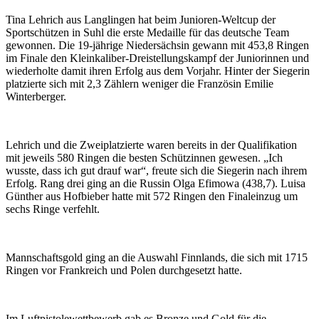
Tina Lehrich aus Langlingen hat beim Junioren-Weltcup der
Sportschützen in Suhl die erste Medaille für das deutsche Team
gewonnen. Die 19-jährige Niedersächsin gewann mit 453,8 Ringen
im Finale den Kleinkaliber-Dreistellungskampf der Juniorinnen und
wiederholte damit ihren Erfolg aus dem Vorjahr. Hinter der Siegerin
platzierte sich mit 2,3 Zählern weniger die Französin Emilie
Winterberger.
Lehrich und die Zweiplatzierte waren bereits in der Qualifikation
mit jeweils 580 Ringen die besten Schützinnen gewesen. „Ich
wusste, dass ich gut drauf war“, freute sich die Siegerin nach ihrem
Erfolg. Rang drei ging an die Russin Olga Efimowa (438,7). Luisa
Günther aus Hofbieber hatte mit 572 Ringen den Finaleinzug um
sechs Ringe verfehlt.
Mannschaftsgold ging an die Auswahl Finnlands, die sich mit 1715
Ringen vor Frankreich und Polen durchgesetzt hatte.
Im Luftpistolewettbewerb gab es Bronze und Gold für die