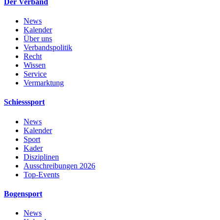
Der Verband
News
Kalender
Über uns
Verbandspolitik
Recht
Wissen
Service
Vermarktung
Schiesssport
News
Kalender
Sport
Kader
Disziplinen
Ausschreibungen 2026
Top-Events
Bogensport
News