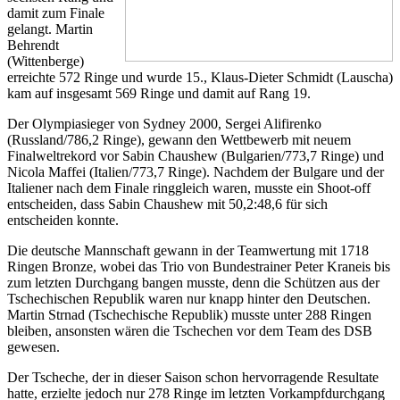
damit zum Finale
gelangt. Martin
Behrendt
(Wittenberge)
erreichte 572 Ringe und wurde 15., Klaus-Dieter Schmidt (Lauscha)
kam auf insgesamt 569 Ringe und damit auf Rang 19.
Der Olympiasieger von Sydney 2000, Sergei Alifirenko
(Russland/786,2 Ringe), gewann den Wettbewerb mit neuem
Finalweltrekord vor Sabin Chaushew (Bulgarien/773,7 Ringe) und
Nicola Maffei (Italien/773,7 Ringe). Nachdem der Bulgare und der
Italiener nach dem Finale ringgleich waren, musste ein Shoot-off
entscheiden, dass Sabin Chaushew mit 50,2:48,6 für sich
entscheiden konnte.
Die deutsche Mannschaft gewann in der Teamwertung mit 1718
Ringen Bronze, wobei das Trio von Bundestrainer Peter Kraneis bis
zum letzten Durchgang bangen musste, denn die Schützen aus der
Tschechischen Republik waren nur knapp hinter den Deutschen.
Martin Strnad (Tschechische Republik) musste unter 288 Ringen
bleiben, ansonsten wären die Tschechen vor dem Team des DSB
gewesen.
Der Tscheche, der in dieser Saison schon hervorragende Resultate
hatte, erzielte jedoch nur 278 Ringe im letzten Vorkampfdurchgang