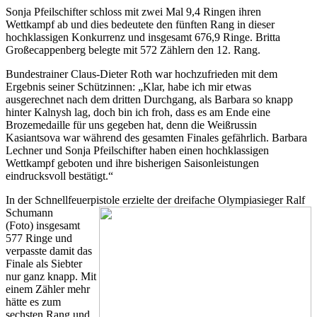
Sonja Pfeilschifter schloss mit zwei Mal 9,4 Ringen ihren
Wettkampf ab und dies bedeutete den fünften Rang in dieser
hochklassigen Konkurrenz und insgesamt 676,9 Ringe. Britta
Großecappenberg belegte mit 572 Zählern den 12. Rang.
Bundestrainer Claus-Dieter Roth war hochzufrieden mit dem
Ergebnis seiner Schützinnen: „Klar, habe ich mir etwas
ausgerechnet nach dem dritten Durchgang, als Barbara so knapp
hinter Kalnysh lag, doch bin ich froh, dass es am Ende eine
Brozemedaille für uns gegeben hat, denn die Weißrussin
Kasiantsova war während des gesamten Finales gefährlich. Barbara
Lechner und Sonja Pfeilschifter haben einen hochklassigen
Wettkampf geboten und ihre bisherigen Saisonleistungen
eindrucksvoll bestätigt.“
In der Schnellfeuerpistole erzielte der dreifache Olympiasieger Ralf
Schumann
(Foto) insgesamt
577 Ringe und
verpasste damit das
Finale als Siebter
nur ganz knapp. Mit
einem Zähler mehr
hätte es zum
sechsten Rang und