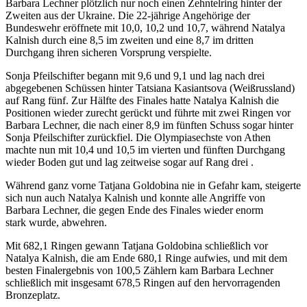
Barbara Lechner plötzlich nur noch einen Zehntelring hinter der
Zweiten aus der Ukraine. Die 22-jährige Angehörige der
Bundeswehr eröffnete mit 10,0, 10,2 und 10,7, während Natalya
Kalnish durch eine 8,5 im zweiten und eine 8,7 im dritten
Durchgang ihren sicheren Vorsprung verspielte.
Sonja Pfeilschifter begann mit 9,6 und 9,1 und lag nach drei
abgegebenen Schüssen hinter Tatsiana Kasiantsova (Weißrussland)
auf Rang fünf. Zur Hälfte des Finales hatte Natalya Kalnish die
Positionen wieder zurecht gerückt und führte mit zwei Ringen vor
Barbara Lechner, die nach einer 8,9 im fünften Schuss sogar hinter
Sonja Pfeilschifter zurückfiel. Die Olympiasechste von Athen
machte nun mit 10,4 und 10,5 im vierten und fünften Durchgang
wieder Boden gut und lag zeitweise sogar auf Rang drei .
Während ganz vorne Tatjana Goldobina nie in Gefahr kam, steigerte
sich nun auch Natalya Kalnish und konnte alle Angriffe von
Barbara Lechner, die gegen Ende des Finales wieder enorm
stark wurde, abwehren.
Mit 682,1 Ringen gewann Tatjana Goldobina schließlich vor
Natalya Kalnish, die am Ende 680,1 Ringe aufwies, und mit dem
besten Finalergebnis von 100,5 Zählern kam Barbara Lechner
schließlich mit insgesamt 678,5 Ringen auf den hervorragenden
Bronzeplatz.