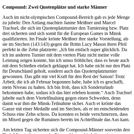
Compound: Zwei Quotenplätze und starke Männer
Auch im nicht-olympischen Compound-Bereich gab es jede Menge
zu jubeln: Den Anfang machten Janine Meißner und Marcel
Trachsel, die sich im Quotenplatzturnier den Turniersieg bzw. Platz
drei sicherten und sich somit für die European Games in Minsk
qualifizierten. Im Finale krönte Meißner ihre starke Vorstellung, als
sie im Stechen (143:143) gegen die Britin Lucy Mason ihren Pfeil
perfekt in die Zehn platzierte: „Ich bin einfach super glücklich. Da
ich im anderen Turnier mit dem vierten Platz nicht meine volle
Leistung zeigen konnte, bin ich umso fröhlicher, dass es heute auch
mit dem Schießen einfach geklappt hat. Ich habe nicht nur den Platz
für Deutschland geholt, sondern auch das Quotenplatzturnier
gewonnen. Das gibt mir viel Kraft für den Rest der Saison! Trotz
Arbeit, die ich ab Februar begonnen habe, habe ich es geschafft,
mein Niveau zu halten. Ich bin froh, dass ich Sonderurlaub
bekommen habe, sodass ich das hier erleben konnte.“ Auch Trachsel
jubelte nach dem Viertelfinalsieg gegen einen Schweden, denn
damit war ihm die Minsk-Teilnahme sicher. Auch er krönte das
Ganze mit einer Medaille und im Stechen, als er im entscheidenden
Schuss eine Zehn schoss. Da konnten es beide verschmerzen, dass
im Mixed gegen die Rumänen bereits im Achtelfinale das Aus kam.
Am letzten Tag sicherten sich die Compound-Männer souverän den