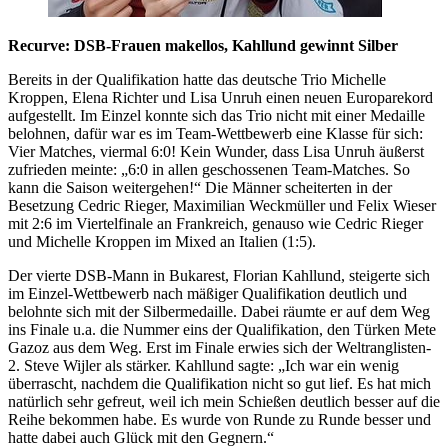
Recurve: DSB-Frauen makellos, Kahllund gewinnt Silber
Bereits in der Qualifikation hatte das deutsche Trio Michelle
Kroppen, Elena Richter und Lisa Unruh einen neuen Europarekord
aufgestellt. Im Einzel konnte sich das Trio nicht mit einer Medaille
belohnen, dafür war es im Team-Wettbewerb eine Klasse für sich:
Vier Matches, viermal 6:0! Kein Wunder, dass Lisa Unruh äußerst
zufrieden meinte: „6:0 in allen geschossenen Team-Matches. So
kann die Saison weitergehen!“ Die Männer scheiterten in der
Besetzung Cedric Rieger, Maximilian Weckmüller und Felix Wieser
mit 2:6 im Viertelfinale an Frankreich, genauso wie Cedric Rieger
und Michelle Kroppen im Mixed an Italien (1:5).
Der vierte DSB-Mann in Bukarest, Florian Kahllund, steigerte sich
im Einzel-Wettbewerb nach mäßiger Qualifikation deutlich und
belohnte sich mit der Silbermedaille. Dabei räumte er auf dem Weg
ins Finale u.a. die Nummer eins der Qualifikation, den Türken Mete
Gazoz aus dem Weg. Erst im Finale erwies sich der Weltranglisten-
2. Steve Wijler als stärker. Kahllund sagte: „Ich war ein wenig
überrascht, nachdem die Qualifikation nicht so gut lief. Es hat mich
natürlich sehr gefreut, weil ich mein Schießen deutlich besser auf die
Reihe bekommen habe. Es wurde von Runde zu Runde besser und
hatte dabei auch Glück mit den Gegnern.“