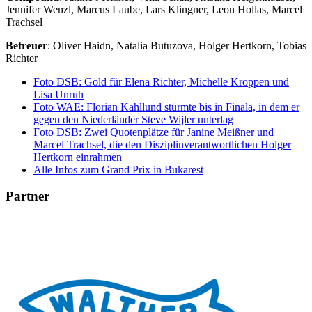
Jennifer Wenzl, Marcus Laube, Lars Klingner, Leon Hollas, Marcel
Trachsel
Betreuer
: Oliver Haidn, Natalia Butuzova, Holger Hertkorn, Tobias
Richter
Foto DSB: Gold für Elena Richter, Michelle Kroppen und
Lisa Unruh
Foto WAE: Florian Kahllund stürmte bis in Finala, in dem er
gegen den Niederländer Steve Wijler unterlag
Foto DSB: Zwei Quotenplätze für Janine Meißner und
Marcel Trachsel, die den Disziplinverantwortlichen Holger
Hertkorn einrahmen
Alle Infos zum Grand Prix in Bukarest
Partner