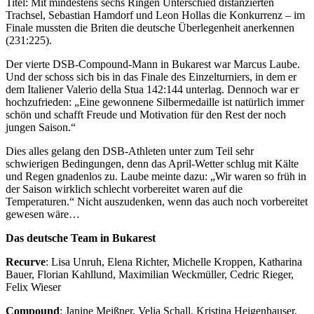
Titel: Mit mindestens sechs Ringen Unterschied distanzierten
Trachsel, Sebastian Hamdorf und Leon Hollas die Konkurrenz – im
Finale mussten die Briten die deutsche Überlegenheit anerkennen
(231:225).
Der vierte DSB-Compound-Mann in Bukarest war Marcus Laube.
Und der schoss sich bis in das Finale des Einzelturniers, in dem er
dem Italiener Valerio della Stua 142:144 unterlag. Dennoch war er
hochzufrieden: „Eine gewonnene Silbermedaille ist natürlich immer
schön und schafft Freude und Motivation für den Rest der noch
jungen Saison.“
Dies alles gelang den DSB-Athleten unter zum Teil sehr
schwierigen Bedingungen, denn das April-Wetter schlug mit Kälte
und Regen gnadenlos zu. Laube meinte dazu: „Wir waren so früh in
der Saison wirklich schlecht vorbereitet waren auf die
Temperaturen.“ Nicht auszudenken, wenn das auch noch vorbereitet
gewesen wäre…
Das deutsche Team in Bukarest
Recurve
: Lisa Unruh, Elena Richter, Michelle Kroppen, Katharina
Bauer, Florian Kahllund, Maximilian Weckmüller, Cedric Rieger,
Felix Wieser
Compound
: Janine Meißner, Velia Schall, Kristina Heigenhauser,