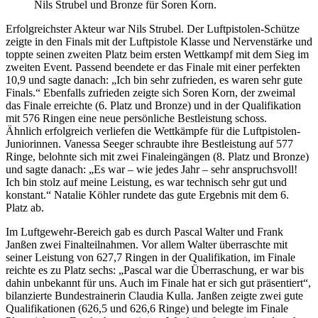
Nils Strubel und Bronze für Soren Korn.
Erfolgreichster Akteur war Nils Strubel. Der Luftpistolen-Schütze
zeigte in den Finals mit der Luftpistole Klasse und Nervenstärke und
toppte seinen zweiten Platz beim ersten Wettkampf mit dem Sieg im
zweiten Event. Passend beendete er das Finale mit einer perfekten
10,9 und sagte danach: „Ich bin sehr zufrieden, es waren sehr gute
Finals.“ Ebenfalls zufrieden zeigte sich Soren Korn, der zweimal
das Finale erreichte (6. Platz und Bronze) und in der Qualifikation
mit 576 Ringen eine neue persönliche Bestleistung schoss.
Ähnlich erfolgreich verliefen die Wettkämpfe für die Luftpistolen-
Juniorinnen. Vanessa Seeger schraubte ihre Bestleistung auf 577
Ringe, belohnte sich mit zwei Finaleingängen (8. Platz und Bronze)
und sagte danach: „Es war – wie jedes Jahr – sehr anspruchsvoll!
Ich bin stolz auf meine Leistung, es war technisch sehr gut und
konstant.“ Natalie Köhler rundete das gute Ergebnis mit dem 6.
Platz ab.
Im Luftgewehr-Bereich gab es durch Pascal Walter und Frank
Janßen zwei Finalteilnahmen. Vor allem Walter überraschte mit
seiner Leistung von 627,7 Ringen in der Qualifikation, im Finale
reichte es zu Platz sechs: „Pascal war die Überraschung, er war bis
dahin unbekannt für uns. Auch im Finale hat er sich gut präsentiert“,
bilanzierte Bundestrainerin Claudia Kulla. Janßen zeigte zwei gute
Qualifikationen (626,5 und 626,6 Ringe) und belegte im Finale