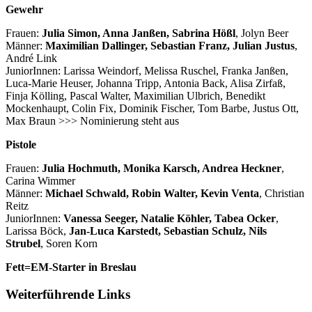
Gewehr
Frauen:
Julia Simon, Anna Janßen, Sabrina Hößl
, Jolyn Beer
Männer:
Maximilian Dallinger, Sebastian Franz, Julian Justus
,
André Link
JuniorInnen: Larissa Weindorf, Melissa Ruschel, Franka Janßen,
Luca-Marie Heuser, Johanna Tripp, Antonia Back, Alisa Zirfaß,
Finja Kölling, Pascal Walter, Maximilian Ulbrich, Benedikt
Mockenhaupt, Colin Fix, Dominik Fischer, Tom Barbe, Justus Ott,
Max Braun >>> Nominierung steht aus
Pistole
Frauen:
Julia Hochmuth, Monika Karsch, Andrea Heckner
,
Carina Wimmer
Männer:
Michael Schwald, Robin Walter, Kevin Venta
, Christian
Reitz
JuniorInnen:
Vanessa Seeger, Natalie Köhler, Tabea Ocker
,
Larissa Böck,
Jan-Luca Karstedt, Sebastian Schulz, Nils
Strubel
, Soren Korn
Fett=EM-Starter in Breslau
Weiterführende Links