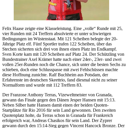
Felix Haase zeigte eine Klasseleistung. Eine „volle“ Runde mit 25,
vier Runden mit 24 Treffern absolvierte er unter schwierigen
Bedingungen im Wüstenstaat. Mit 121 Scheiben belegte der 20-
Jährige Platz elf. Fünf Sportler trafen 122 Scheiben, über das
Stechen sicherten sich drei von ihnen einen Platz im Endkampf.
Sven Korte kam mit 120 Scheiben auf Platz 24. Der Schützling von
Bundestrainer Axel Krämer hatte nach einer 24er-, 23er- und zwei
vollen 25er-Runden noch die Chance, sich unter die besten Sechs zu
schieben, doch eine Schlusspasse mit zwei Fehlschüssen machte
diese Hoffnung zunichte. Ralf Buchheim aus Potsdam, der
Erfahrenste im deutschen Skeettrio, fand diesmal nicht zu seiner
Normalform und wurde mit 112 Treffern 83.
Der Franzose Anthony Terras, Vizeweltmeister von Granada,
gewann das Finale gegen den Dänen Jesper Hansen mit 15:13.
Neben Silber hatte Hansen damit einen der beiden Quoten-
Startplätze für Rio 2016 für sein Land gewonnen. Den zweiten
Quotenplatz holte, da Terras schon in Granada für Frankreich
erfolgreich war, Andreas Chasikos für sein Land. Der Zyprer
gewann durch den 15:14-Sieg gegen Vincent Hancock Bronze. Der