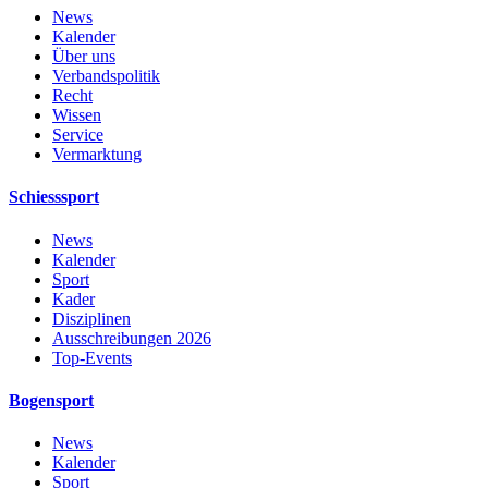
News
Kalender
Über uns
Verbandspolitik
Recht
Wissen
Service
Vermarktung
Schiesssport
News
Kalender
Sport
Kader
Disziplinen
Ausschreibungen 2026
Top-Events
Bogensport
News
Kalender
Sport