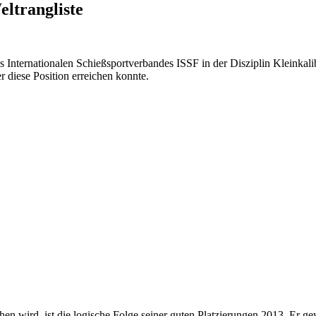
ltrangliste
s Internationalen Schießsportverbandes ISSF in der Disziplin Kleinkali
 diese Position erreichen konnte.
ehen wird, ist die logische Folge seiner guten Platzierungen 2013. E