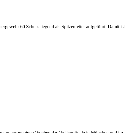
bergewehr 60 Schuss liegend als Spitzenreiter aufgeführt. Damit ist
r gewann vor wenigen Wochen das Weltcupfinale in München und im