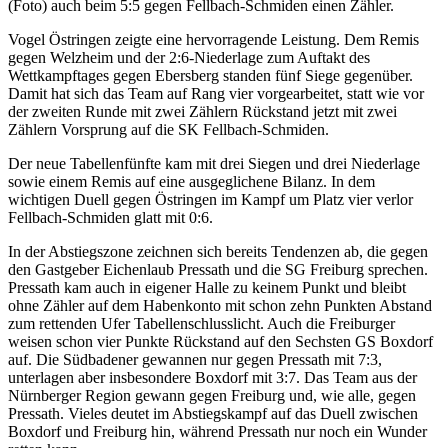
(Foto) auch beim 5:5 gegen Fellbach-Schmiden einen Zähler.
Vogel Östringen zeigte eine hervorragende Leistung. Dem Remis
gegen Welzheim und der 2:6-Niederlage zum Auftakt des
Wettkampftages gegen Ebersberg standen fünf Siege gegenüber.
Damit hat sich das Team auf Rang vier vorgearbeitet, statt wie vor
der zweiten Runde mit zwei Zählern Rückstand jetzt mit zwei
Zählern Vorsprung auf die SK Fellbach-Schmiden.
Der neue Tabellenfünfte kam mit drei Siegen und drei Niederlage
sowie einem Remis auf eine ausgeglichene Bilanz. In dem
wichtigen Duell gegen Östringen im Kampf um Platz vier verlor
Fellbach-Schmiden glatt mit 0:6.
In der Abstiegszone zeichnen sich bereits Tendenzen ab, die gegen
den Gastgeber Eichenlaub Pressath und die SG Freiburg sprechen.
Pressath kam auch in eigener Halle zu keinem Punkt und bleibt
ohne Zähler auf dem Habenkonto mit schon zehn Punkten Abstand
zum rettenden Ufer Tabellenschlusslicht. Auch die Freiburger
weisen schon vier Punkte Rückstand auf den Sechsten GS Boxdorf
auf. Die Südbadener gewannen nur gegen Pressath mit 7:3,
unterlagen aber insbesondere Boxdorf mit 3:7. Das Team aus der
Nürnberger Region gewann gegen Freiburg und, wie alle, gegen
Pressath. Vieles deutet im Abstiegskampf auf das Duell zwischen
Boxdorf und Freiburg hin, während Pressath nur noch ein Wunder