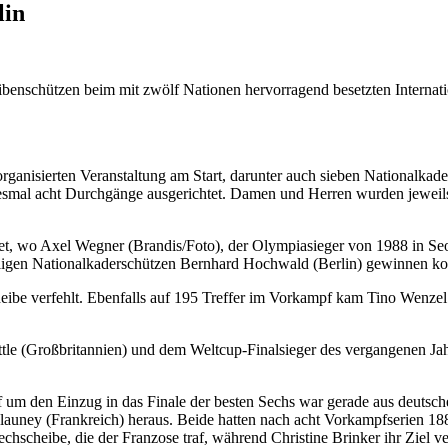
lin
benschützen beim mit zwölf Nationen hervorragend besetzten Internat
ganisierten Veranstaltung am Start, darunter auch sieben Nationalkad
iesmal acht Durchgänge ausgerichtet. Damen und Herren wurden jeweils
et, wo Axel Wegner (Brandis/Foto), der Olympiasieger von 1988 in Se
aligen Nationalkaderschützen Bernhard Hochwald (Berlin) gewinnen ko
cheibe verfehlt. Ebenfalls auf 195 Treffer im Vorkampf kam Tino Wenzel
ttle (Großbritannien) und dem Weltcup-Finalsieger des vergangenen Jahr
f um den Einzug in das Finale der besten Sechs war gerade aus
deutsch
elauney (Frankreich) heraus. Beide hatten nach acht Vorkampfserien 18
techscheibe, die der Franzose traf, während Christine Brinker ihr Ziel 