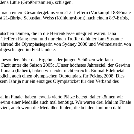
lena Little (Großbritannien), schlagen.
ch nach einem Gesamtergebnis von 212 Treffern (Vorkampf 188/Finale
st 21-jährige Sebastian Weiss (Kühlungsborn) nach einem 8:7-Erfolg
eutschen Damen, die in die Herrenklasse
integriert waren. Jana
 Treffern Rang neun und nur einen Treffer dahinter kam Susanne
 während die Olympiasiegerin von Sydney 2000 und Weltmeisterin von
abgeschlagen im Feld landete.
 besonders über das Ergebnis der jungen Schützen wie Jana
azit unter die Saison 2005: „Unser höchstes Jahresziel, der Gewinn
Lonato (Italien), haben wir leider nicht erreicht. Einmal Edelmetall
lich, auch einen olympischen Quotenplatz für Peking 2008. Dies
iesem Jahr ja nur ein einziges Olympiaticket für den Verband des
l im Finale, haben jeweils vierte Plätze belegt, daher können wir
inn einer Medaille auch mal benötigt. Wir waren drei Mal im Finale
viert, auch wenn die Medaillen fehlen, die bei den Junioren dafür