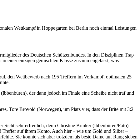
ionalen Wettkampf in Hoppegarten bei Berlin noch einmal Leistungen
ermitglieder des Deutschen Schützenbundes. In den Disziplinen Trap
 in einer einzigen gemischten Klasse zusammengefasst, was
oul, den Wettbewerb nach 195 Treffern im Vorkampf, optimalen 25
nnte.
 (Ibbenbüren), der dann jedoch im Finale eine Scheibe nicht traf und
es, Tore Brovold (Norwegen), um Platz vier, dass der Brite mit 3:2
er Sicht sehr erfreulich, denn Christine Brinker (Ibbenbüren/Foto)
8 Treffer auf ihrem Konto. Auch hier – wie um Gold und Silber –
verfehlte. Sie konnte sich aber trotzdem als beste Dame auf Rang sieben