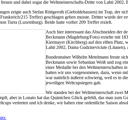
 freuen und dabei sogar die Weltmeisterschafts-Dritte von Lahti 2002, E
ngen zeigte auch Stefan Rüttgeroth (Gieboldehausen) im Trap, der si
Frankreich/215 Treffer) geschlagen geben musste. Dritter wurde der er
n Turra (Luxemburg). Beide hatte vorher 209 Treffer erzielt.
Auch hier interessant das Abschneiden der d
Beckmann (Magdeburg/Foto) erzielte mit 183
Kiermayer (Kirchberg) auf den elften Platz,
Lahti 2002, Daina Gudzineviciute (Litauen), 
Bundestrainer Wilhelm Metelmann freute sich
Beckmann sowie Sebastian Weiß und zog ein F
einer Medaille bei den Weltmeisterschaften in 
hatten wir uns vorgenommen, dazu, wenn mög
war natürlich äußerst schwierig, weil es in d
jeweiligen Weltcupsiegers gab.
Wir standen bei der Weltmeisterschaft zwei Ma
t, aber in Lonato hat das Quäntchen Glück gefehlt, das man zum Gew
tcups vertreten und ich denke, wir haben eine ordentliche Saison absol
ier.