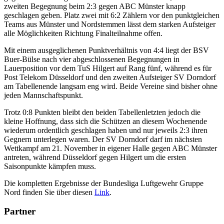
zweiten Begegnung beim 2:3 gegen ABC Münster knapp
geschlagen geben. Platz zwei mit 6:2 Zählern vor den punktgleichen
Teams aus Münster und Nordstemmen lässt dem starken Aufsteiger
alle Möglichkeiten Richtung Finalteilnahme offen.
Mit einem ausgeglichenen Punktverhältnis von 4:4 liegt der BSV
Buer-Bülse nach vier abgeschlossenen Begegnungen in
Lauerposition vor dem TuS Hilgert auf Rang fünf, während es für
Post Telekom Düsseldorf und den zweiten Aufsteiger SV Dorndorf
am Tabellenende langsam eng wird. Beide Vereine sind bisher ohne
jeden Mannschaftspunkt.
Trotz 0:8 Punkten bleibt den beiden Tabellenletzten jedoch die
kleine Hoffnung, dass sich die Schützen an diesem Wochenende
wiederum ordentlich geschlagen haben und nur jeweils 2:3 ihren
Gegnern unterlegen waren. Der SV Dorndorf darf im nächsten
Wettkampf am 21. November in eigener Halle gegen ABC Münster
antreten, während Düsseldorf gegen Hilgert um die ersten
Saisonpunkte kämpfen muss.
Die kompletten Ergebnisse der Bundesliga Luftgewehr Gruppe
Nord finden Sie über diesen
Link
.
Partner