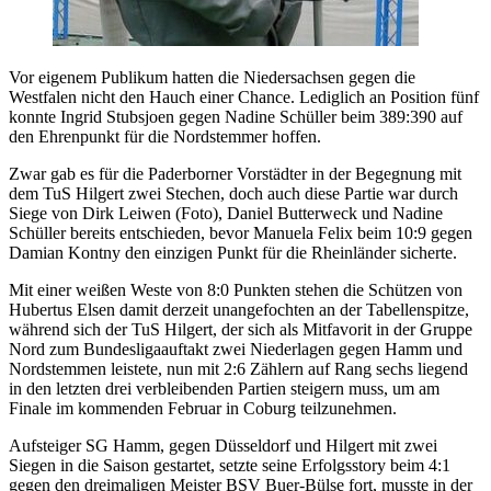
Vor eigenem Publikum hatten die Niedersachsen gegen die
Westfalen nicht den Hauch einer Chance. Lediglich an Position fünf
konnte Ingrid Stubsjoen gegen Nadine Schüller beim 389:390 auf
den Ehrenpunkt für die Nordstemmer hoffen.
Zwar gab es für die Paderborner Vorstädter in der Begegnung mit
dem TuS Hilgert zwei Stechen, doch auch diese Partie war durch
Siege von Dirk Leiwen (Foto), Daniel Butterweck und Nadine
Schüller bereits entschieden, bevor Manuela Felix beim 10:9 gegen
Damian Kontny den einzigen Punkt für die Rheinländer sicherte.
Mit einer weißen Weste von 8:0 Punkten stehen die Schützen von
Hubertus Elsen damit derzeit unangefochten an der Tabellenspitze,
während sich der TuS Hilgert, der sich als Mitfavorit in der Gruppe
Nord zum Bundesligaauftakt zwei Niederlagen gegen Hamm und
Nordstemmen leistete, nun mit 2:6 Zählern auf Rang sechs liegend
in den letzten drei verbleibenden Partien steigern muss, um am
Finale im kommenden Februar in Coburg teilzunehmen.
Aufsteiger SG Hamm, gegen Düsseldorf und Hilgert mit zwei
Siegen in die Saison gestartet, setzte seine Erfolgsstory beim 4:1
gegen den dreimaligen Meister BSV Buer-Bülse fort, musste in der