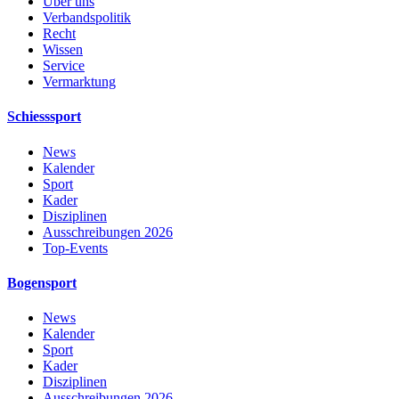
Über uns
Verbandspolitik
Recht
Wissen
Service
Vermarktung
Schiesssport
News
Kalender
Sport
Kader
Disziplinen
Ausschreibungen 2026
Top-Events
Bogensport
News
Kalender
Sport
Kader
Disziplinen
Ausschreibungen 2026