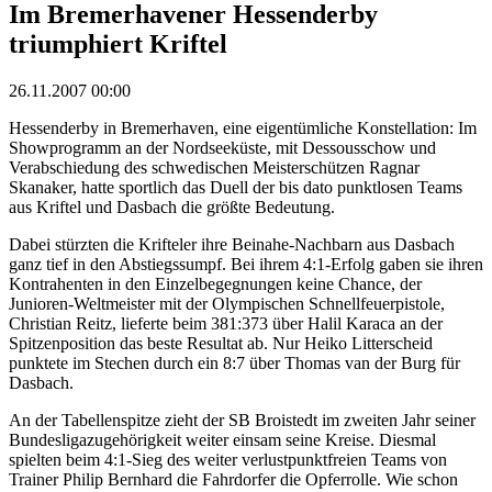
Im Bremerhavener Hessenderby
triumphiert Kriftel
26.11.2007 00:00
Hessenderby in Bremerhaven, eine eigentümliche Konstellation: Im
Showprogramm an der Nordseeküste, mit Dessousschow und
Verabschiedung des schwedischen Meisterschützen Ragnar
Skanaker, hatte sportlich das Duell der bis dato punktlosen Teams
aus Kriftel und Dasbach die größte Bedeutung.
Dabei stürzten die Krifteler ihre Beinahe-Nachbarn aus Dasbach
ganz tief in den Abstiegssumpf. Bei ihrem 4:1-Erfolg gaben sie ihren
Kontrahenten in den Einzelbegegnungen keine Chance, der
Junioren-Weltmeister mit der Olympischen Schnellfeuerpistole,
Christian Reitz, lieferte beim 381:373 über Halil Karaca an der
Spitzenposition das beste Resultat ab. Nur Heiko Litterscheid
punktete im Stechen durch ein 8:7 über Thomas van der Burg für
Dasbach.
An der Tabellenspitze zieht der SB Broistedt im zweiten Jahr seiner
Bundesligazugehörigkeit weiter einsam seine Kreise. Diesmal
spielten beim 4:1-Sieg des weiter verlustpunktfreien Teams von
Trainer Philip Bernhard die Fahrdorfer die Opferrolle. Wie schon