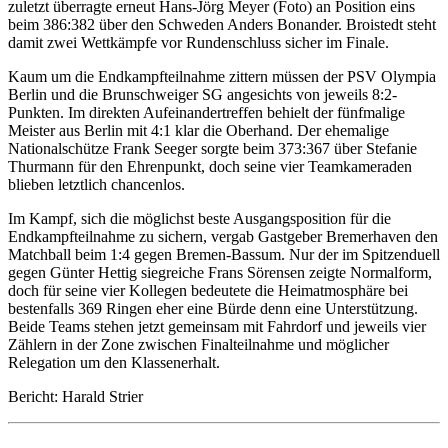
zuletzt überragte erneut Hans-Jörg Meyer (Foto) an Position eins
beim 386:382 über den Schweden Anders Bonander. Broistedt steht
damit zwei Wettkämpfe vor Rundenschluss sicher im Finale.
Kaum um die Endkampfteilnahme zittern müssen der PSV Olympia
Berlin und die Brunschweiger SG angesichts von jeweils 8:2-
Punkten. Im direkten Aufeinandertreffen behielt der fünfmalige
Meister aus Berlin mit 4:1 klar die Oberhand. Der ehemalige
Nationalschütze Frank Seeger sorgte beim 373:367 über Stefanie
Thurmann für den Ehrenpunkt, doch seine vier Teamkameraden
blieben letztlich chancenlos.
Im Kampf, sich die möglichst beste Ausgangsposition für die
Endkampfteilnahme zu sichern, vergab Gastgeber Bremerhaven den
Matchball beim 1:4 gegen Bremen-Bassum. Nur der im Spitzenduell
gegen Günter Hettig siegreiche Frans Sörensen zeigte Normalform,
doch für seine vier Kollegen bedeutete die Heimatmosphäre bei
bestenfalls 369 Ringen eher eine Bürde denn eine Unterstützung.
Beide Teams stehen jetzt gemeinsam mit Fahrdorf und jeweils vier
Zählern in der Zone zwischen Finalteilnahme und möglicher
Relegation um den Klassenerhalt.
Bericht: Harald Strier