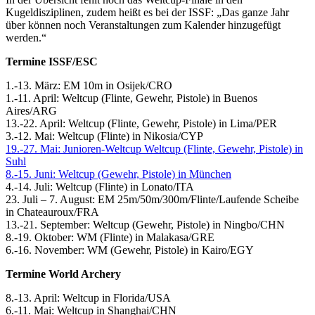
Kugeldisziplinen, zudem heißt es bei der ISSF: „Das ganze Jahr
über können noch Veranstaltungen zum Kalender hinzugefügt
werden.“
Termine ISSF/ESC
1.-13. März: EM 10m in Osijek/CRO
1.-11. April: Weltcup (Flinte, Gewehr, Pistole) in Buenos
Aires/ARG
13.-22. April: Weltcup (Flinte, Gewehr, Pistole) in Lima/PER
3.-12. Mai: Weltcup (Flinte) in Nikosia/CYP
19.-27. Mai: Junioren-Weltcup Weltcup (Flinte, Gewehr, Pistole) in
Suhl
8.-15. Juni: Weltcup (Gewehr, Pistole) in München
4.-14. Juli: Weltcup (Flinte) in Lonato/ITA
23. Juli – 7. August: EM 25m/50m/300m/Flinte/Laufende Scheibe
in Chateauroux/FRA
13.-21. September: Weltcup (Gewehr, Pistole) in Ningbo/CHN
8.-19. Oktober: WM (Flinte) in Malakasa/GRE
6.-16. November: WM (Gewehr, Pistole) in Kairo/EGY
Termine World Archery
8.-13. April: Weltcup in Florida/USA
6.-11. Mai: Weltcup in Shanghai/CHN