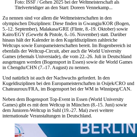
Foto: ISSF / Gehen 2025 bei der Weltmeisterschaft als
Titelverteidiger an den Start: Doreen Vennekamp...
Zu nennen sind vor allem die Weltmeisterschaften in den
olympischen Disziplinen: Diese finden in Gwangju/KOR (Bogen,
5.-12. September), Malakasa/GRE (Flinte, 8.-19. Oktober) sowie
Kairo/EGY (Gewehr & Pistole, 6.-16. November) statt. Darüber
hinaus hält der Kalender in den Kugeldisziplinen zahlreiche
Weltcups sowie Europameisterschaften bereit. Im Bogenbereich ist
ebenfalls der Weltcup-Circuit, aber auch die World University
Games (ehemals Universiade), die vom 22.-26. Juli in Deutschland
ausgetragen werden (Bogensport in Essen) sowie die World Games
in Chengdu/CHN (7.-17. August) zu nennen.
Und natürlich ist auch der Nachwuchs gefordert. In den
Kugeldisziplinen bei den Europameisterschaften in Osijek/CRO und
Chateauroux/FRA, im Bogensport bei der WM in Winnipeg/CAN.
Neben dem Bogensport Top-Event in Essen (World University
Games) gibt es mit dem Weltcup in München (8.-15. Juni) sowie
dem Junioren-Weltcup in Suhl (19.-27. Mai) zwei weitere
internationale Veranstaltungen in Deutschland.