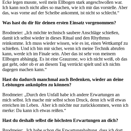
Ecke legen musste, weil mein Ellbogen stark angeschwollen war.
Ich kann noch nicht alles so machen, wie ich mir das vorstelle. Aber
das, was vorne auf der Scheibe ankommt, ist nicht so schlecht.“
Was hast du dir für deinen ersten Einsatz vorgenommen?
Brodmeier: „Ich möchte technisch saubere Anschläge schießen,
damit ich selbst wieder in dieses Ritual und den Rhythmus
reinkomme. Ich muss wieder wissen, wie es ist, einen Wettkampf zu
schießen. Und ich bin mir sicher, wenn ich meine Technik abrufen
kann, werde ich im Finale sein. Aber das ist sehr von meinem
Ellbogen abhängig. Es ist eine Grauzone, wo ich nicht weiß, ob das
gut geht, oder ob er an diesem Tag verrückt spielt und ich nichts
dagegen machen kann.“
Hast du dadurch manchmal auch Bedenken, wieder an deine
Leistungen anknüpfen zu können?
Brodmeier: „Durch den Unfall habe ich andere Erwartungen an
mich selbst. Ich mache mir selbst schon Druck, denn ich will etwas
erreichen im Leben. Aber ich möchte nur zurückkommen, wenn ich
merke: Da kann ich etwas reißen.“
Hast du deshalb selbst die höchsten Erwartungen an dich?
Brodmeier: „Ich habe schon die Erwartungshaltung, dass ich dort