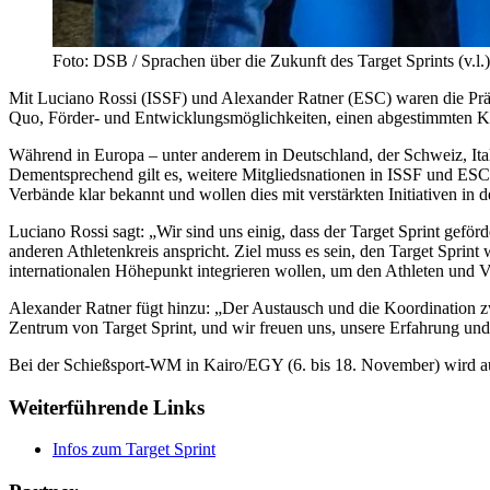
Foto: DSB / Sprachen über die Zukunft des Target Sprints (v.
Mit Luciano Rossi (ISSF) und Alexander Ratner (ESC) waren die Präs
Quo, Förder- und Entwicklungsmöglichkeiten, einen abgestimmten Ka
Während in Europa – unter anderem in Deutschland, der Schweiz, Ital
Dementsprechend gilt es, weitere Mitgliedsnationen in ISSF und ESC 
Verbände klar bekannt und wollen dies mit verstärkten Initiativen i
Luciano Rossi sagt: „Wir sind uns einig, dass der Target Sprint gefö
anderen Athletenkreis anspricht. Ziel muss es sein, den Target Sprin
internationalen Höhepunkt integrieren wollen, um den Athleten und V
Alexander Ratner fügt hinzu: „Der Austausch und die Koordination zw
Zentrum von Target Sprint, und wir freuen uns, unsere Erfahrung und
Bei der Schießsport-WM in Kairo/EGY (6. bis 18. November) wird au
Weiterführende Links
Infos zum Target Sprint