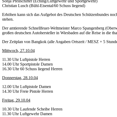
Sonja Pfeilschifter (Eching/Luftgewehr und Sportgewehr)
Christian Lusch (Bühl-Eisental/60 Schuss liegend)
Erhöhen kann sich das Aufgebot des Deutschen Schützenbundes noch d
stehen.
Der amtierende Schnellfeuer-Weltmeister Marco Spangenberg (Oberwa
großen deutschen Autohersteller in Wiesbaden auf die Reise in die tha
Der Zeitplan von Bangkok (alle Angaben Ortszeit / MESZ + 5 Stunde
Mittwoch, 27.10.04
11.30 Uhr Luftpistole Herren
14.00 Uhr Sportpistole Damen
16.30 Uhr 60 Schuss liegend Herren
Donnerstag, 28.10.04
12.00 Uhr Luftpistole Damen
14.30 Uhr Freie Pistole Herren
Freitag, 29.10.04
10.30 Uhr Laufende Scheibe Herren
11.30 Uhr Luftgewehr Damen