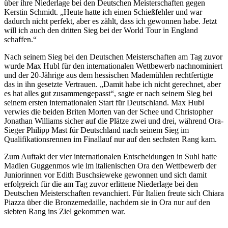
über ihre Niederlage bei den Deutschen Meisterschaften gegen
Kerstin Schmidt. „Heute hatte ich einen Schießfehler und war
dadurch nicht perfekt, aber es zählt, dass ich gewonnen habe. Jetzt
will ich auch den dritten Sieg bei der World Tour in England
schaffen.“
Nach seinem Sieg bei den Deutschen Meisterschaften am Tag zuvor
wurde Max Hubl für den internationalen Wettbewerb nachnominiert
und der 20-Jährige aus dem hessischen Mademühlen rechtfertigte
das in ihn gesetzte Vertrauen. „Damit habe ich nicht gerechnet, aber
es hat alles gut zusammengepasst“, sagte er nach seinem Sieg bei
seinem ersten internationalen Start für Deutschland. Max Hubl
verwies die beiden Briten Morten van der Schee und Christopher
Jonathan Williams sicher auf die Plätze zwei und drei, während Ora-
Sieger Philipp Mast für Deutschland nach seinem Sieg im
Qualifikationsrennen im Finallauf nur auf den sechsten Rang kam.
Zum Auftakt der vier internationalen Entscheidungen in Suhl hatte
Madlen Guggenmos wie im italienischen Ora den Wettbewerb der
Juniorinnen vor Edith Buschsieweke gewonnen und sich damit
erfolgreich für die am Tag zuvor erlittene Niederlage bei den
Deutschen Meisterschaften revanchiert. Für Italien freute sich Chiara
Piazza über die Bronzemedaille, nachdem sie in Ora nur auf den
siebten Rang ins Ziel gekommen war.