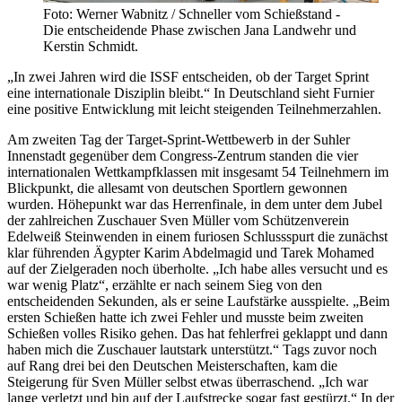
Foto: Werner Wabnitz / Schneller vom Schießstand -
Die entscheidende Phase zwischen Jana Landwehr und
Kerstin Schmidt.
„In zwei Jahren wird die ISSF entscheiden, ob der Target Sprint
eine internationale Disziplin bleibt.“ In Deutschland sieht Furnier
eine positive Entwicklung mit leicht steigenden Teilnehmerzahlen.
Am zweiten Tag der Target-Sprint-Wettbewerb in der Suhler
Innenstadt gegenüber dem Congress-Zentrum standen die vier
internationalen Wettkampfklassen mit insgesamt 54 Teilnehmern im
Blickpunkt, die allesamt von deutschen Sportlern gewonnen
wurden. Höhepunkt war das Herrenfinale, in dem unter dem Jubel
der zahlreichen Zuschauer Sven Müller vom Schützenverein
Edelweiß Steinwenden in einem furiosen Schlussspurt die zunächst
klar führenden Ägypter Karim Abdelmagid und Tarek Mohamed
auf der Zielgeraden noch überholte. „Ich habe alles versucht und es
war wenig Platz“, erzählte er nach seinem Sieg von den
entscheidenden Sekunden, als er seine Laufstärke ausspielte. „Beim
ersten Schießen hatte ich zwei Fehler und musste beim zweiten
Schießen volles Risiko gehen. Das hat fehlerfrei geklappt und dann
haben mich die Zuschauer lautstark unterstützt.“ Tags zuvor noch
auf Rang drei bei den Deutschen Meisterschaften, kam die
Steigerung für Sven Müller selbst etwas überraschend. „Ich war
lange verletzt und bin auf der Laufstrecke sogar fast gestürzt.“ In der