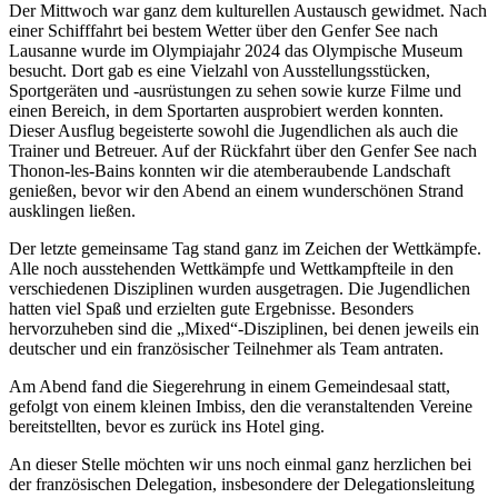
Der Mittwoch war ganz dem kulturellen Austausch gewidmet. Nach
einer Schifffahrt bei bestem Wetter über den Genfer See nach
Lausanne wurde im Olympiajahr 2024 das Olympische Museum
besucht. Dort gab es eine Vielzahl von Ausstellungsstücken,
Sportgeräten und -ausrüstungen zu sehen sowie kurze Filme und
einen Bereich, in dem Sportarten ausprobiert werden konnten.
Dieser Ausflug begeisterte sowohl die Jugendlichen als auch die
Trainer und Betreuer. Auf der Rückfahrt über den Genfer See nach
Thonon-les-Bains konnten wir die atemberaubende Landschaft
genießen, bevor wir den Abend an einem wunderschönen Strand
ausklingen ließen.
Der letzte gemeinsame Tag stand ganz im Zeichen der Wettkämpfe.
Alle noch ausstehenden Wettkämpfe und Wettkampfteile in den
verschiedenen Disziplinen wurden ausgetragen. Die Jugendlichen
hatten viel Spaß und erzielten gute Ergebnisse. Besonders
hervorzuheben sind die „Mixed“-Disziplinen, bei denen jeweils ein
deutscher und ein französischer Teilnehmer als Team antraten.
Am Abend fand die Siegerehrung in einem Gemeindesaal statt,
gefolgt von einem kleinen Imbiss, den die veranstaltenden Vereine
bereitstellten, bevor es zurück ins Hotel ging.
An dieser Stelle möchten wir uns noch einmal ganz herzlichen bei
der französischen Delegation, insbesondere der Delegationsleitung