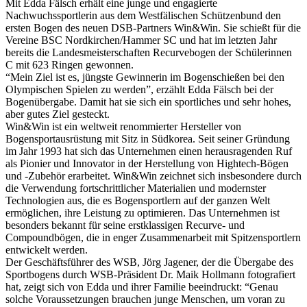
Mit Edda Fälsch erhält eine junge und engagierte
Nachwuchssportlerin aus dem Westfälischen Schützenbund den
ersten Bogen des neuen DSB-Partners Win&Win. Sie schießt für die
Vereine BSC Nordkirchen/Hammer SC und hat im letzten Jahr
bereits die Landesmeisterschaften Recurvebogen der Schülerinnen
C mit 623 Ringen gewonnen.
“Mein Ziel ist es, jüngste Gewinnerin im Bogenschießen bei den
Olympischen Spielen zu werden”, erzählt Edda Fälsch bei der
Bogenübergabe. Damit hat sie sich ein sportliches und sehr hohes,
aber gutes Ziel gesteckt.
Win&Win ist ein weltweit renommierter Hersteller von
Bogensportausrüstung mit Sitz in Südkorea. Seit seiner Gründung
im Jahr 1993 hat sich das Unternehmen einen herausragenden Ruf
als Pionier und Innovator in der Herstellung von Hightech-Bögen
und -Zubehör erarbeitet. Win&Win zeichnet sich insbesondere durch
die Verwendung fortschrittlicher Materialien und modernster
Technologien aus, die es Bogensportlern auf der ganzen Welt
ermöglichen, ihre Leistung zu optimieren. Das Unternehmen ist
besonders bekannt für seine erstklassigen Recurve- und
Compoundbögen, die in enger Zusammenarbeit mit Spitzensportlern
entwickelt werden.
Der Geschäftsführer des WSB, Jörg Jagener, der die Übergabe des
Sportbogens durch WSB-Präsident Dr. Maik Hollmann fotografiert
hat, zeigt sich von Edda und ihrer Familie beeindruckt: “Genau
solche Voraussetzungen brauchen junge Menschen, um voran zu