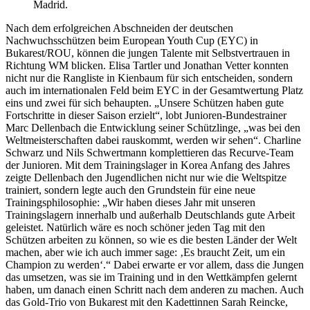
Madrid.
Nach dem erfolgreichen Abschneiden der deutschen
Nachwuchsschützen beim European Youth Cup (EYC) in
Bukarest/ROU, können die jungen Talente mit Selbstvertrauen in
Richtung WM blicken. Elisa Tartler und Jonathan Vetter konnten
nicht nur die Rangliste in Kienbaum für sich entscheiden, sondern
auch im internationalen Feld beim EYC in der Gesamtwertung Platz
eins und zwei für sich behaupten. „Unsere Schützen haben gute
Fortschritte in dieser Saison erzielt“, lobt Junioren-Bundestrainer
Marc Dellenbach die Entwicklung seiner Schützlinge, „was bei den
Weltmeisterschaften dabei rauskommt, werden wir sehen“. Charline
Schwarz und Nils Schwertmann komplettieren das Recurve-Team
der Junioren. Mit dem Trainingslager in Korea Anfang des Jahres
zeigte Dellenbach den Jugendlichen nicht nur wie die Weltspitze
trainiert, sondern legte auch den Grundstein für eine neue
Trainingsphilosophie: „Wir haben dieses Jahr mit unseren
Trainingslagern innerhalb und außerhalb Deutschlands gute Arbeit
geleistet. Natürlich wäre es noch schöner jeden Tag mit den
Schützen arbeiten zu können, so wie es die besten Länder der Welt
machen, aber wie ich auch immer sage: ‚Es braucht Zeit, um ein
Champion zu werden‘.“ Dabei erwarte er vor allem, dass die Jungen
das umsetzen, was sie im Training und in den Wettkämpfen gelernt
haben, um danach einen Schritt nach dem anderen zu machen. Auch
das Gold-Trio von Bukarest mit den Kadettinnen Sarah Reincke,