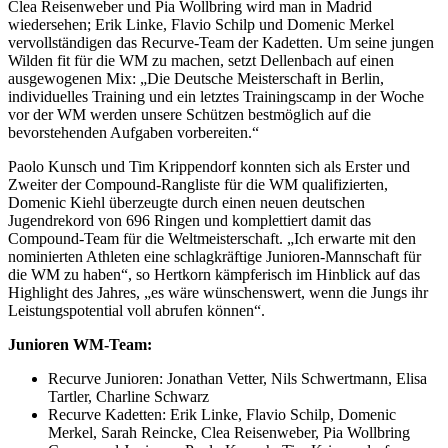
Clea Reisenweber und Pia Wollbring wird man in Madrid
wiedersehen; Erik Linke, Flavio Schilp und Domenic Merkel
vervollständigen das Recurve-Team der Kadetten. Um seine jungen
Wilden fit für die WM zu machen, setzt Dellenbach auf einen
ausgewogenen Mix: „Die Deutsche Meisterschaft in Berlin,
individuelles Training und ein letztes Trainingscamp in der Woche
vor der WM werden unsere Schützen bestmöglich auf die
bevorstehenden Aufgaben vorbereiten.“
Paolo Kunsch und Tim Krippendorf konnten sich als Erster und
Zweiter der Compound-Rangliste für die WM qualifizierten,
Domenic Kiehl überzeugte durch einen neuen deutschen
Jugendrekord von 696 Ringen und komplettiert damit das
Compound-Team für die Weltmeisterschaft. „Ich erwarte mit den
nominierten Athleten eine schlagkräftige Junioren-Mannschaft für
die WM zu haben“, so Hertkorn kämpferisch im Hinblick auf das
Highlight des Jahres, „es wäre wünschenswert, wenn die Jungs ihr
Leistungspotential voll abrufen können“.
Junioren WM-Team:
Recurve Junioren: Jonathan Vetter, Nils Schwertmann, Elisa
Tartler, Charline Schwarz
Recurve Kadetten: Erik Linke, Flavio Schilp, Domenic
Merkel, Sarah Reincke, Clea Reisenweber, Pia Wollbring