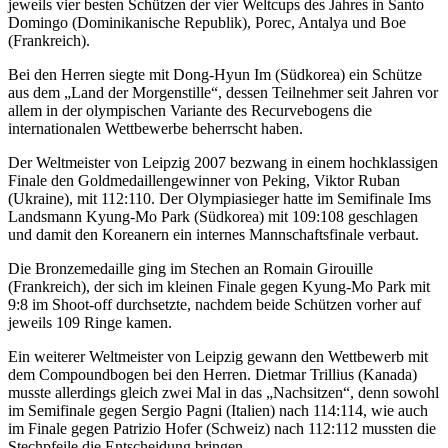
jeweils vier besten Schützen der vier Weltcups des Jahres in Santo
Domingo (Dominikanische Republik), Porec, Antalya und Boe
(Frankreich).
Bei den Herren siegte mit Dong-Hyun Im (Südkorea) ein Schütze
aus dem „Land der Morgenstille“, dessen Teilnehmer seit Jahren vor
allem in der olympischen Variante des Recurvebogens die
internationalen Wettbewerbe beherrscht haben.
Der Weltmeister von Leipzig 2007 bezwang in einem hochklassigen
Finale den Goldmedaillengewinner von Peking, Viktor Ruban
(Ukraine), mit 112:110. Der Olympiasieger hatte im Semifinale Ims
Landsmann Kyung-Mo Park (Südkorea) mit 109:108 geschlagen
und damit den Koreanern ein internes Mannschaftsfinale verbaut.
Die Bronzemedaille ging im Stechen an Romain Girouille
(Frankreich), der sich im kleinen Finale gegen Kyung-Mo Park mit
9:8 im Shoot-off durchsetzte, nachdem beide Schützen vorher auf
jeweils 109 Ringe kamen.
Ein weiterer Weltmeister von Leipzig gewann den Wettbewerb mit
dem Compoundbogen bei den Herren. Dietmar Trillius (Kanada)
musste allerdings gleich zwei Mal in das „Nachsitzen“, denn sowohl
im Semifinale gegen Sergio Pagni (Italien) nach 114:114, wie auch
im Finale gegen Patrizio Hofer (Schweiz) nach 112:112 mussten die
Stechpfeile die Entscheidung bringen.