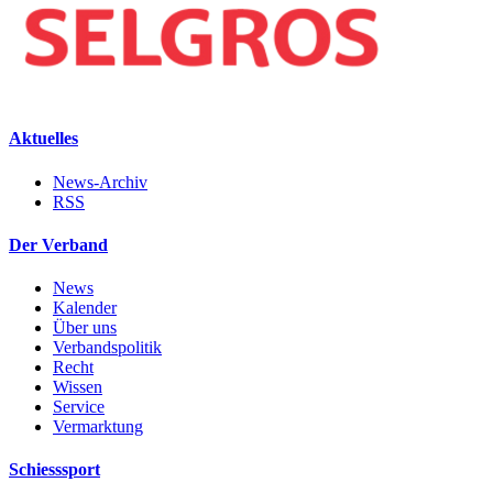
Aktuelles
News-Archiv
RSS
Der Verband
News
Kalender
Über uns
Verbandspolitik
Recht
Wissen
Service
Vermarktung
Schiesssport