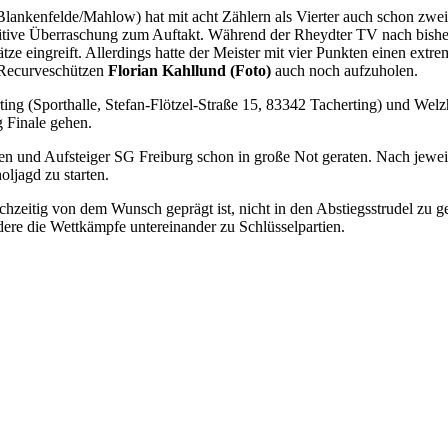
ankenfelde/Mahlow) hat mit acht Zählern als Vierter auch schon zwei
tive Überraschung zum Auftakt. Während der Rheydter TV nach bisher n
e eingreift. Allerdings hatte der Meister mit vier Punkten einen extr
 Recurveschützen
Florian Kahllund (Foto)
auch noch aufzuholen.
ing (Sporthalle, Stefan-Flötzel-Straße 15, 83342 Tacherting) und Welz
 Finale gehen.
en und Aufsteiger SG Freiburg schon in große Not geraten. Nach jewei
ljagd zu starten.
hzeitig von dem Wunsch geprägt ist, nicht in den Abstiegsstrudel zu g
ere die Wettkämpfe untereinander zu Schlüsselpartien.