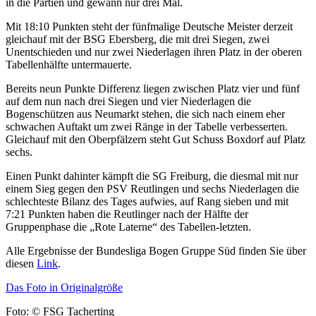
in die Partien und gewann nur drei Mal.
Mit 18:10 Punkten steht der fünfmalige Deutsche Meister derzeit
gleichauf mit der BSG Ebersberg, die mit drei Siegen, zwei
Unentschieden und nur zwei Niederlagen ihren Platz in der oberen
Tabellenhälfte untermauerte.
Bereits neun Punkte Differenz liegen zwischen Platz vier und fünf
auf dem nun nach drei Siegen und vier Niederlagen die
Bogenschützen aus Neumarkt stehen, die sich nach einem eher
schwachen Auftakt um zwei Ränge in der Tabelle verbesserten.
Gleichauf mit den Oberpfälzern steht Gut Schuss Boxdorf auf Platz
sechs.
Einen Punkt dahinter kämpft die SG Freiburg, die diesmal mit nur
einem Sieg gegen den PSV Reutlingen und sechs Niederlagen die
schlechteste Bilanz des Tages aufwies, auf Rang sieben und mit
7:21 Punkten haben die Reutlinger nach der Hälfte der
Gruppenphase die „Rote Laterne“ des Tabellen-letzten.
Alle Ergebnisse der Bundesliga Bogen Gruppe Süd finden Sie über
diesen
Link
.
Das Foto in Originalgröße
Foto: © FSG Tacherting