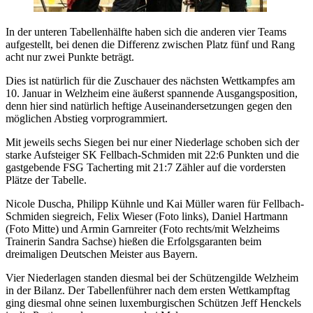
In der unteren Tabellenhälfte haben sich die anderen vier Teams
aufgestellt, bei denen die Differenz zwischen Platz fünf und Rang
acht nur zwei Punkte beträgt.
Dies ist natürlich für die Zuschauer des nächsten Wettkampfes am
10. Januar in Welzheim eine äußerst spannende Ausgangsposition,
denn hier sind natürlich heftige Auseinandersetzungen gegen den
möglichen Abstieg vorprogrammiert.
Mit jeweils sechs Siegen bei nur einer Niederlage schoben sich der
starke Aufsteiger SK Fellbach-Schmiden mit 22:6 Punkten und die
gastgebende FSG Tacherting mit 21:7 Zähler auf die vordersten
Plätze der Tabelle.
Nicole Duscha, Philipp Kühnle und Kai Müller waren für Fellbach-
Schmiden siegreich, Felix Wieser (Foto links), Daniel Hartmann
(Foto Mitte) und Armin Garnreiter (Foto rechts/mit Welzheims
Trainerin Sandra Sachse) hießen die Erfolgsgaranten beim
dreimaligen Deutschen Meister aus Bayern.
Vier Niederlagen standen diesmal bei der Schützengilde Welzheim
in der Bilanz. Der Tabellenführer nach dem ersten Wettkampftag
ging diesmal ohne seinen luxemburgischen Schützen Jeff Henckels