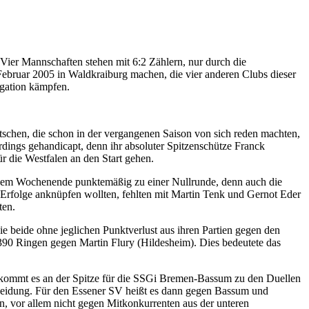
Vier Mannschaften stehen mit 6:2 Zählern, nur durch die
Februar 2005 in Waldkraiburg machen, die vier anderen Clubs dieser
gation kämpfen.
schen, die schon in der vergangenen Saison von sich reden machten,
rdings gehandicapt, denn ihr absoluter Spitzenschütze Franck
r die Westfalen an den Start gehen.
iesem Wochenende punktemäßig zu einer Nullrunde, denn auch die
Erfolge anknüpfen wollten, fehlten mit Martin Tenk und Gernot Eder
ten.
eide ohne jeglichen Punktverlust aus ihren Partien gegen den
90 Ringen gegen Martin Flury (Hildesheim). Dies bedeutete das
n kommt es an der Spitze für die SSGi Bremen-Bassum zu den Duellen
heidung. Für den Essener SV heißt es dann gegen Bassum und
n, vor allem nicht gegen Mitkonkurrenten aus der unteren