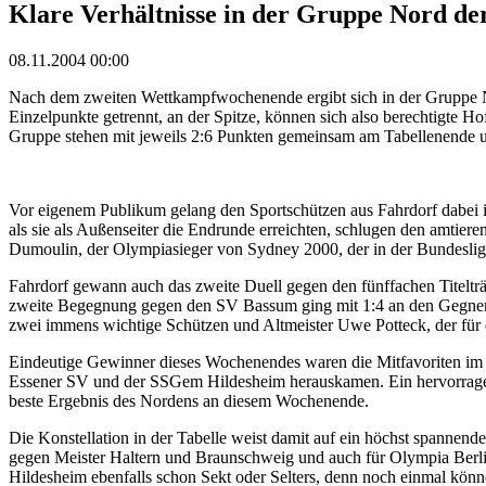
Klare Verhältnisse in der Gruppe Nord der
08.11.2004 00:00
Nach dem zweiten Wettkampfwochenende ergibt sich in der Gruppe Nord
Einzelpunkte getrennt, an der Spitze, können sich also berechtigte
Gruppe stehen mit jeweils 2:6 Punkten gemeinsam am Tabellenende 
Vor eigenem Publikum gelang den Sportschützen aus Fahrdorf dabei i
als sie als Außenseiter die Endrunde erreichten, schlugen den amtier
Dumoulin, der Olympiasieger von Sydney 2000, der in der Bundesliga 
Fahrdorf gewann auch das zweite Duell gegen den fünffachen Titeltr
zweite Begegnung gegen den SV Bassum ging mit 1:4 an den Gegner. D
zwei immens wichtige Schützen und Altmeister Uwe Potteck, der für die
Eindeutige Gewinner dieses Wochenendes waren die Mitfavoriten im
Essener SV und der SSGem Hildesheim herauskamen. Ein hervorragend
beste Ergebnis des Nordens an diesem Wochenende.
Die Konstellation in der Tabelle weist damit auf ein höchst spann
gegen Meister Haltern und Braunschweig und auch für Olympia Berli
Hildesheim ebenfalls schon Sekt oder Selters, denn noch einmal könn