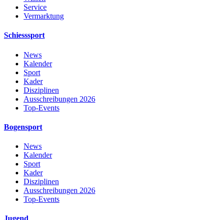
Service
Vermarktung
Schiesssport
News
Kalender
Sport
Kader
Disziplinen
Ausschreibungen 2026
Top-Events
Bogensport
News
Kalender
Sport
Kader
Disziplinen
Ausschreibungen 2026
Top-Events
Jugend