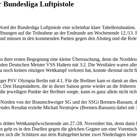
 Bundesliga Luftpistole
 der Bundesliga Luftpistole eine scheinbar klare Tabellensituation. 
 Hoffnungen auf die Teilnahme an der Endrunde am Wochenende 12./13. 
und müssen in den kommenden Partien gegen den Abstieg und die Rele
n ihrer ersten Begegnung eine kleine Überraschung, denn die Norddeut
enden Deutschen Meister VSS Haltern mit 3:2. Die Westfalen waren alle
noch keinen einzigen Wettkampf verloren hat, konnte diesmal nicht fü
äger PSV Olympia Berlin mit 4:1. Für die Berliner kam es damit an d
en Hauptstädtern, die in dieser Saison gerne wieder an die früheren 
 jeweiligen Punkte der Berliner sorgte, kann es ganz allein nicht rich
 Norden von der Braunschweiger SG und der SSGi Bremen-Bassum, die b
es Resultat erzielte Michail Nestrujew (Bremen-Bassum) dabei mit 3
endes drittes Wettkampfwochenende am 27./28. November hin, denn dan
n geht es in den Duellen gegen die gleichen Gegner um eine Vorentsc
en sich die Schützen aus dem Ruhrgebiet keine zwei Niederlagen leiste