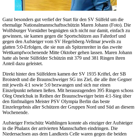
Ganz besonders gut verlief der Start für den SV Sülfeld um die
ehemalige Nationalmannschaftsschützin Maren Johann (Foto). Die
Wolfsburger Vorstädter begnügten sich nicht nur damit, einfach zu
gewinnen, sie kamen gegen die Sportschützen aus Fahrdorf und
gegen den Aufsteiger vom SV Hegelsberg-Vellmar jeweils zu
glatten 5:0-Erfolgen, die sie nun als Spitzenreiter in das zweite
Wettkampfwochenende Mitte Oktober gehen lassen. Maren Johann
hatte als beste Sülfelder Schützin mit 379 und 381 Ringen ihren
Anteil dazu geleistet.
Direkt hinter den Sülfeldern kamen der SV 1935 Kriftel, der SB
Broistedt und die Braunschweiger SG ins Ziel, die alle ihre Gegner
mit jeweils 4:1 sowie 5:0 bezwangen und sich nur einen
Einzelpunkt nehmen ließen. Mit herausragenden 395 Ringen schoss
Oleg Omelchuk in Reihen der Braunschweiger beim 4:1-Sieg über
den fünfmaligen Meister PSV Olympia Berlin das beste
Einzelergebnis aller Schützen der Gruppen Nord und Süd an diesem
Wochenende.
Aufsteiger Freischütz Wathlingen konnte als einziger der Aufsteiger
in die Phalanx der arrivierten Mannschaften eindringen. Die
Niedersachsen aus dem Landkreis Celle waren gegen die beiden