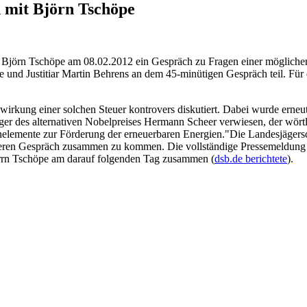
 mit Björn Tschöpe
 Björn Tschöpe am 08.02.2012 ein Gespräch zu Fragen einer möglichen
 und Justitiar Martin Behrens an dem 45-minütigen Gespräch teil. Für
rkung einer solchen Steuer kontrovers diskutiert. Dabei wurde erneut
er des alternativen Nobelpreises Hermann Scheer verwiesen, der wörtl
nelemente zur Förderung der erneuerbaren Energien."Die Landesjägers
iteren Gespräch zusammen zu kommen. Die vollständige Pressemeldung
rrn Tschöpe am darauf folgenden Tag zusammen (
dsb.de berichtete
).