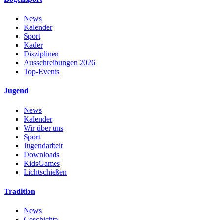
News
Kalender
Sport
Kader
Disziplinen
Ausschreibungen 2026
Top-Events
Jugend
News
Kalender
Wir über uns
Sport
Jugendarbeit
Downloads
KidsGames
Lichtschießen
Tradition
News
Geschichte