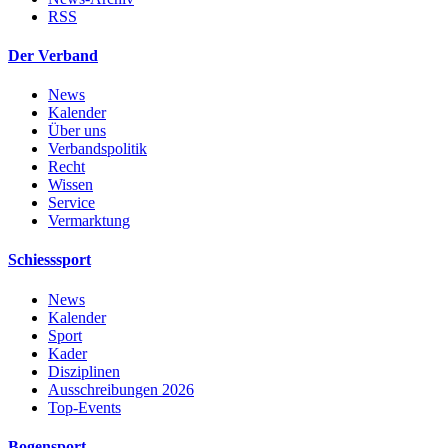
RSS
Der Verband
News
Kalender
Über uns
Verbandspolitik
Recht
Wissen
Service
Vermarktung
Schiesssport
News
Kalender
Sport
Kader
Disziplinen
Ausschreibungen 2026
Top-Events
Bogensport