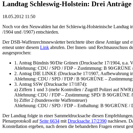
Landtag Schleswig-Holstein: Drei Anträge
18.05.2012 11:50
Noch vor den Neuwahlen hat der Schleswig-Holsteinische Landtag i
/1904 und /1907) entschieden.
Der DSB-Waffenrechtsnewsletter berichtete über diese Anträge und 
erneut unter diesem
Link
abrufen. Der Innen- und Rechtsausschuss d
ausgesprochen:
1. Antrag Bündnis 90/Die Grünen (Drucksache 17/1904, u.a. 
Ablehnung: CDU / SPD / FDP – Zustimmung: B 90/GRÜNE 
2. Antrag DIE LINKE (Drucksache 17/1907, Aufbewahrung in
Ablehnung: CDU / SPD / FDP / B 90/GRÜNE – Zustimmung
3. Antrag SSW (Drucksache 17/1874):
a) Ziffern 1 und 3 (mehr Kontrollen / Zugriff Polizei auf NWR)
Ablehnung: CDU / FDP – Zustimmung: SPD/ B 90/GRÜNE 
b) Ziffer 2 (bundesweite Waffensteuer)
Ablehnung: CDU / SPD / FDP – Enthaltung: B 90/GRÜNE /
Der Landtag folgte in einer Sammeldrucksache diesen Empfehlungen, s
Plenarprotokoll auf
Seite 6634
mit
Drucksache 17/2390
nachlesen. Da
Konstellation ergeben, nach denen die behandelten Fragen erneut gest