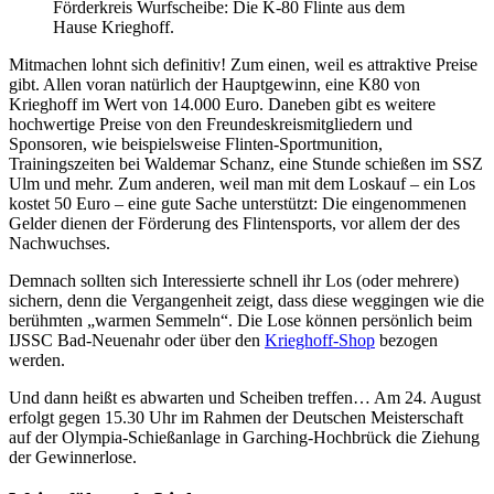
Förderkreis Wurfscheibe: Die K-80 Flinte aus dem
Hause Krieghoff.
Mitmachen lohnt sich definitiv! Zum einen, weil es attraktive Preise
gibt. Allen voran natürlich der Hauptgewinn, eine K80 von
Krieghoff im Wert von 14.000 Euro. Daneben gibt es weitere
hochwertige Preise von den Freundeskreismitgliedern und
Sponsoren, wie beispielsweise Flinten-Sportmunition,
Trainingszeiten bei Waldemar Schanz, eine Stunde schießen im SSZ
Ulm und mehr. Zum anderen, weil man mit dem Loskauf – ein Los
kostet 50 Euro – eine gute Sache unterstützt: Die eingenommenen
Gelder dienen der Förderung des Flintensports, vor allem der des
Nachwuchses.
Demnach sollten sich Interessierte schnell ihr Los (oder mehrere)
sichern, denn die Vergangenheit zeigt, dass diese weggingen wie die
berühmten „warmen Semmeln“. Die Lose können persönlich beim
IJSSC Bad-Neuenahr oder über den
Krieghoff-Shop
bezogen
werden.
Und dann heißt es abwarten und Scheiben treffen… Am 24. August
erfolgt gegen 15.30 Uhr im Rahmen der Deutschen Meisterschaft
auf der Olympia-Schießanlage in Garching-Hochbrück die Ziehung
der Gewinnerlose.