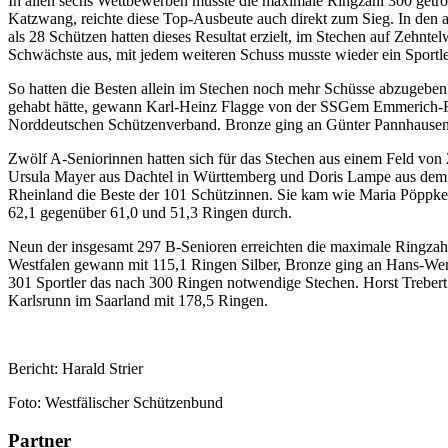
In allen sechs Wettbewerben musste die maximale Ringzahl 300 getrof
Katzwang, reichte diese Top-Ausbeute auch direkt zum Sieg. In den 
als 28 Schützen hatten dieses Resultat erzielt, im Stechen auf Zehnt
Schwächste aus, mit jedem weiteren Schuss musste wieder ein Sportler
So hatten die Besten allein im Stechen noch mehr Schüsse abzugeben 
gehabt hätte, gewann Karl-Heinz Flagge von der SSGem Emmerich-R
Norddeutschen Schützenverband. Bronze ging an Günter Pannhausen
Zwölf A-Seniorinnen hatten sich für das Stechen aus einem Feld von
Ursula Mayer aus Dachtel in Württemberg und Doris Lampe aus dem 
Rheinland die Beste der 101 Schützinnen. Sie kam wie Maria Pöppke 
62,1 gegenüber 61,0 und 51,3 Ringen durch.
Neun der insgesamt 297 B-Senioren erreichten die maximale Ringzah
Westfalen gewann mit 115,1 Ringen Silber, Bronze ging an Hans-Wern
301 Sportler das nach 300 Ringen notwendige Stechen. Horst Trebert
Karlsrunn im Saarland mit 178,5 Ringen.
Bericht: Harald Strier
Foto: Westfälischer Schützenbund
Partner