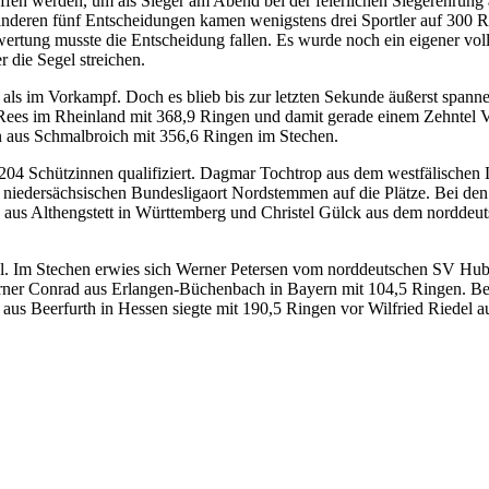
fen werden, um als Sieger am Abend bei der feierlichen Siegerehrung 
anderen fünf Entscheidungen kamen wenigstens drei Sportler auf 300 R
elwertung musste die Entscheidung fallen. Es wurde noch ein eigener vo
 die Segel streichen.
als im Vorkampf. Doch es blieb bis zur letzten Sekunde äußerst spanne
ees im Rheinland mit 368,9 Ringen und damit gerade einem Zehntel 
 aus Schmalbroich mit 356,6 Ringen im Stechen.
 204 Schützinnen qualifiziert. Dagmar Tochtrop aus dem westfälische
niedersächsischen Bundesligaort Nordstemmen auf die Plätze. Bei den
aus Althengstett in Württemberg und Christel Gülck aus dem norddeut
l. Im Stechen erwies sich Werner Petersen vom norddeutschen SV Hube
er Conrad aus Erlangen-Büchenbach in Bayern mit 104,5 Ringen. Bei d
 aus Beerfurth in Hessen siegte mit 190,5 Ringen vor Wilfried Riedel