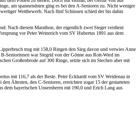
auf dem Podest zu stehen. Doch nur einmal, bei Gerda Voit aus
inge, am spannendsten ging es bei den A-Senioren zu. Nicht weniger
llwertiger Wettbewerb. Nach fünf Schüssen schied der bis dahin
nd: Nach diesem Marathon, der eigentlich zwei Sieger verdient
Vorsprung vor Peter Weinreich vom SV Hubertus 1891 aus dem
n Lipperbruch trug mit 158,0 Ringen den Sieg davon und verwies Anne
 B-Seniorinnen war Siegrid von der Gönne aus Rott-Wied im
schen Großenbrode auf 300 Ringe, setzte sich im Stechen aber mit
rtus mit 116,7 als der Beste. Peter Eckhardt vom SV Weidenau in
en Ältesten, den C-Senioren, erreichten sogar 15 der gestarteten
 aus dem bayerischen Unsernherrn mit 190,0 und Erich Lang aus