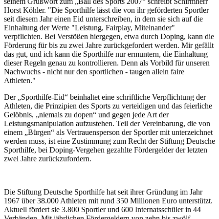
seinem Grußwort zum „Ball des Sports 2007“ schreibt Schirmherr
Horst Köhler. "Die Sporthilfe lässt die von ihr geförderten Sportler
seit diesem Jahr einen Eid unterschreiben, in dem sie sich auf die
Einhaltung der Werte "Leistung, Fairplay, Miteinander"
verpflichten. Bei Verstößen hiergegen, etwa durch Doping, kann die
Förderung für bis zu zwei Jahre zurückgefordert werden. Mir gefällt
das gut, und ich kann die Sporthilfe nur ermuntern, die Einhaltung
dieser Regeln genau zu kontrollieren. Denn als Vorbild für unseren
Nachwuchs - nicht nur den sportlichen - taugen allein faire
Athleten."
Der „Sporthilfe-Eid“ beinhaltet eine schriftliche Verpflichtung der
Athleten, die Prinzipien des Sports zu verteidigen und das feierliche
Gelöbnis, „niemals zu dopen“ und gegen jede Art der
Leistungsmanipulation aufzustehen. Teil der Vereinbarung, die von
einem „Bürgen“ als Vertrauensperson der Sportler mit unterzeichnet
werden muss, ist eine Zustimmung zum Recht der Stiftung Deutsche
Sporthilfe, bei Doping-Vergehen gezahlte Fördergelder der letzten
zwei Jahre zurückzufordern.
Die Stiftung Deutsche Sporthilfe hat seit ihrer Gründung im Jahr
1967 über 38.000 Athleten mit rund 350 Millionen Euro unterstützt.
Aktuell fördert sie 3.800 Sportler und 600 Internatsschüler in 44
Verbänden. Mit jährlichen Fördergeldern von zehn bis zwölf