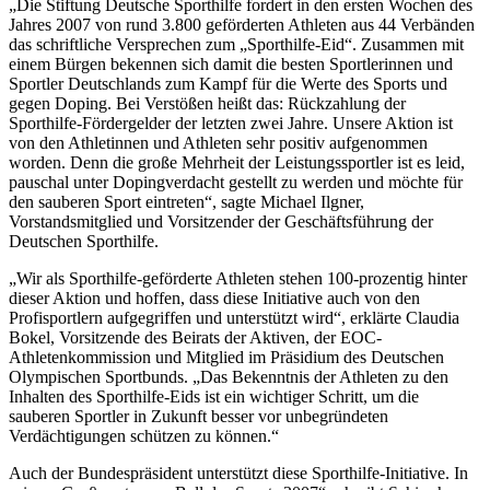
„Die Stiftung Deutsche Sporthilfe fordert in den ersten Wochen des
Jahres 2007 von rund 3.800 geförderten Athleten aus 44 Verbänden
das schriftliche Versprechen zum „Sporthilfe-Eid“. Zusammen mit
einem Bürgen bekennen sich damit die besten Sportlerinnen und
Sportler Deutschlands zum Kampf für die Werte des Sports und
gegen Doping. Bei Verstößen heißt das: Rückzahlung der
Sporthilfe-Fördergelder der letzten zwei Jahre. Unsere Aktion ist
von den Athletinnen und Athleten sehr positiv aufgenommen
worden. Denn die große Mehrheit der Leistungssportler ist es leid,
pauschal unter Dopingverdacht gestellt zu werden und möchte für
den sauberen Sport eintreten“, sagte Michael Ilgner,
Vorstandsmitglied und Vorsitzender der Geschäftsführung der
Deutschen Sporthilfe.
„Wir als Sporthilfe-geförderte Athleten stehen 100-prozentig hinter
dieser Aktion und hoffen, dass diese Initiative auch von den
Profisportlern aufgegriffen und unterstützt wird“, erklärte Claudia
Bokel, Vorsitzende des Beirats der Aktiven, der EOC-
Athletenkommission und Mitglied im Präsidium des Deutschen
Olympischen Sportbunds. „Das Bekenntnis der Athleten zu den
Inhalten des Sporthilfe-Eids ist ein wichtiger Schritt, um die
sauberen Sportler in Zukunft besser vor unbegründeten
Verdächtigungen schützen zu können.“
Auch der Bundespräsident unterstützt diese Sporthilfe-Initiative. In