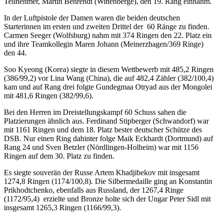
Teilnehmer, Martin Behrendt (Wittenberge), den 19. Rang einnahm.
In der Luftpistole der Damen waren die beiden deutschen
Starterinnen im ersten und zweiten Drittel der 60 Ränge zu finden.
Carmen Seeger (Wolfsburg) nahm mit 374 Ringen den 22. Platz ein
und ihre Teamkollegin Maren Johann (Meinerzhagen/369 Ringe)
den 44.
Soo Kyeong (Korea) siegte in diesem Wettbewerb mit 485,2 Ringen
(386/99,2) vor Lina Wang (China), die auf 482,4 Zähler (382/100,4)
kam und auf Rang drei folgte Gundegmaa Otryad aus der Mongolei
mit 481,6 Ringen (382/99,6).
Bei den Herren im Dreistellungskampf 60 Schuss sahen die
Platzierungen ähnlich aus. Ferdinand Stipberger (Schwandorf) war
mit 1161 Ringen und dem 18. Platz bester deutscher Schütze des
DSB. Nur einen Ring dahinter folge Maik Eckhardt (Dortmund) auf
Rang 24 und Sven Betzler (Nördlingen-Holheim) war mit 1156
Ringen auf dem 30. Platz zu finden.
Es siegte souverän der Russe Artem Khadjibekov mit insgesamt
1274,8 Ringen (1174/100,8). Die Silbermedaille ging an Konstantin
Prikhodtchenko, ebenfalls aus Russland, der 1267,4 Ringe
(1172/95,4) erzielte und Bronze holte sich der Ungar Peter Sidl mit
insgesamt 1265,3 Ringen (1166/99,3).