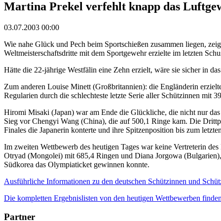
Martina Prekel verfehlt knapp das Luftge
03.07.2003 00:00
Wie nahe Glück und Pech beim Sportschießen zusammen liegen, zeig
Weltmeisterschaftsdritte mit dem Sportgewehr erzielte im letzten S
Hätte die 22-jährige Westfälin eine Zehn erzielt, wäre sie sicher in
Zum anderen Louise Minett (Großbritannien): die Engländerin erzielte 
Regularien durch die schlechteste letzte Serie aller Schützinnen mit
Hiromi Misaki (Japan) war am Ende die Glückliche, die nicht nur d
Sieg vor Chengyi Wang (China), die auf 500,1 Ringe kam. Die Drittplat
Finales die Japanerin konterte und ihre Spitzenposition bis zum letzte
Im zweiten Wettbewerb des heutigen Tages war keine Vertreterin des
Otryad (Mongolei) mit 685,4 Ringen und Diana Jorgowa (Bulgarien), 
Südkorea das Olympiaticket gewinnen konnte.
Ausführliche Informationen zu den deutschen Schützinnen und Schütz
Die kompletten Ergebnislisten von den heutigen Wettbewerben finden 
Partner