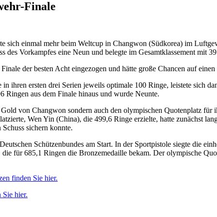
wehr-Finale
te sich einmal mehr beim Weltcup in Changwon (Südkorea) im Luftge
chuss des Vorkampfes eine Neun und belegte im Gesamtklassement mit 
 das Finale der besten Acht eingezogen und hätte große Chancen auf ein
in ihren ersten drei Serien jeweils optimale 100 Ringe, leistete sich d
 396 Ringen aus dem Finale hinaus und wurde Neunte.
as Gold von Changwon sondern auch den olympischen Quotenplatz für i
zierte, Wen Yin (China), die 499,6 Ringe erzielte, hatte zunächst lang
n Schuss sichern konnte.
 Deutschen Schützenbundes am Start. In der Sportpistole siegte die 
die für 685,1 Ringen die Bronzemedaille bekam. Der olympische Quoten
en finden Sie hier.
Sie hier.