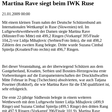
Martina Rave siegt beim IWK Ruse
21.01.2009 00:00
Mit einem kleinen Team nahm der Deutsche Schützenbund am
Internationalen Wettkampf in Ruse (Slowenien) teil. Im
Luftgewehrwettbewerb der Damen siegte Martina Rave
(Münster/Foto Mitte) mit 499,2 Ringen (Vorkampf 395/Finale
104,2) vor Lidija Mihajlovic (Serbien/Foto links), die mit 498,2
Zählern den zweiten Rang belegte. Dritte wurde Suzana Cimbal
Spirelja (Kroatien/Foto rechts) mit 496,7 Ringen.
Bei dieser Veranstaltung, an der überwiegend Schützen aus dem
Gastgeberland, Kroatien, Serbien und Bosnien-Herzegowina erste
Vorbereitungen auf die Europameisterschaften der Druckluftwaffen
Mitte Februar in Prag (Tschechien) absolvierten, war auch Tatjana
Poseiner (Roßdorf), die wie Martina Rave für die EM qualifiziert ist,
sehr erfolgreich.
Die erste 22-jährige Südhessin belegte in einem weiteren
Wettbewerb mit dem Luftgewehr hinter Lidija Mihajlovic (499,9
Ringe) und Suzana Cimbal Spirelja (499,5 Ringe) den dritten Rang
mit 497,9 Ringen (Vorkampf 396/Finale 101,9). Martina Rave