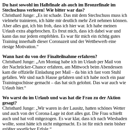
Du hast sowohl im Halbfinale als auch im Bronzefinale im
Stechschuss verloren! Wie bitter war das?
Christhard Junge: „Es ist schade. Das mit dem Stechschuss muss ich
vielmehr trainieren, ich hätte mir deutlich mehr Zeit nehmen können.
Aber alles gut, ich bin froh, dass ich hier war. Ich habe meinen
Urlaub extra abgebrochen. Es freut mich, dass ich dabei war und
kann das nur jedem empfehlen. Es war für mich ein richtig gutes
Training innerhalb dieser Coronazeit und der Wettbewerb eine
riesige Motivation.“
Wann hast du von der Finalteilnahme erfahren?
Christhard Junge: „Am Montag habe ich im Urlaub per Mail von
der Nachrücker-Chance erfahren, am Mittwoch beim Abendessen
kam die offizielle Einladung per Mail – da bin ich fast vom Stuhl
gefallen. Wir sind nach Hause gefahren und ich habe noch ein paar
Trainingsschüsse gemacht – das hat sich gelohnt. Das war auch wie
Urlaub hier.“
Wo warst du im Urlaub und was hat die Frau zu der Aktion
gesagt?
Christhard Junge: „Wir waren in der Lausitz, hatten schönes Wetter
und auch von der Corona-Lage ist dort alles gut. Die Frau schießt
auch und hat voll mitgezogen. Es war klar, dass ich nach Wiesbaden
wollte, sonst hätte ich nicht mitgemacht. Es ist für mich mein bisher
größter sportlicher Erfolg.“