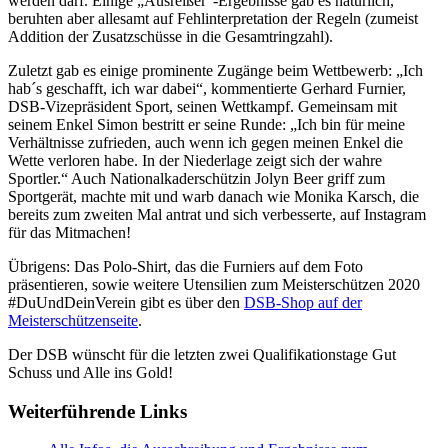
werden darf. Einige „Ausreißer“-Ergebnisse gab es natürlich,
beruhten aber allesamt auf Fehlinterpretation der Regeln (zumeist
Addition der Zusatzschüsse in die Gesamtringzahl).
Zuletzt gab es einige prominente Zugänge beim Wettbewerb: „Ich
hab´s geschafft, ich war dabei“, kommentierte Gerhard Furnier,
DSB-Vizepräsident Sport, seinen Wettkampf. Gemeinsam mit
seinem Enkel Simon bestritt er seine Runde: „Ich bin für meine
Verhältnisse zufrieden, auch wenn ich gegen meinen Enkel die
Wette verloren habe. In der Niederlage zeigt sich der wahre
Sportler.“ Auch Nationalkaderschützin Jolyn Beer griff zum
Sportgerät, machte mit und warb danach wie Monika Karsch, die
bereits zum zweiten Mal antrat und sich verbesserte, auf Instagram
für das Mitmachen!
Übrigens: Das Polo-Shirt, das die Furniers auf dem Foto
präsentieren, sowie weitere Utensilien zum Meisterschützen 2020
#DuUndDeinVerein gibt es über den
DSB-Shop auf der
Meisterschützenseite
.
Der DSB wünscht für die letzten zwei Qualifikationstage Gut
Schuss und Alle ins Gold!
Weiterführende Links