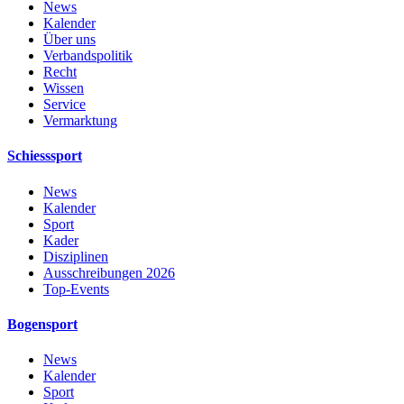
News
Kalender
Über uns
Verbandspolitik
Recht
Wissen
Service
Vermarktung
Schiesssport
News
Kalender
Sport
Kader
Disziplinen
Ausschreibungen 2026
Top-Events
Bogensport
News
Kalender
Sport