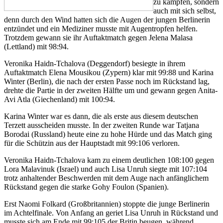
zu kämpfen, sondern
auch mit sich selbst,
denn durch den Wind hatten sich die Augen der jungen Berlinerin
entzündet und ein Mediziner musste mit Augentropfen helfen.
Trotzdem gewann sie ihr Auftaktmatch gegen Jelena Malasa
(Lettland) mit 98:94.
Veronika Haidn-Tchalova (Deggendorf) besiegte in ihrem
Auftaktmatch Elena Mousikou (Zypern) klar mit 99:88 und Karina
Winter (Berlin), die nach der ersten Passe noch im Rückstand lag,
drehte die Partie in der zweiten Hälfte um und gewann gegen Anita-
Avi Atla (Giechenland) mit 100:94.
Karina Winter war es dann, die als erste aus diesem deutschen
Terzett ausscheiden musste. In der zweiten Runde war Tatjana
Borodai (Russland) heute eine zu hohe Hürde und das Match ging
für die Schützin aus der Hauptstadt mit 99:106 verloren.
Veronika Haidn-Tchalova kam zu einem deutlichen 108:100 gegen
Lora Malavinuk (Israel) und auch Lisa Unruh siegte mit 107:104
trotz anhaltender Beschwerden mit dem Auge nach anfänglichem
Rückstand gegen die starke Gohy Foulon (Spanien).
Erst Naomi Folkard (Großbritannien) stoppte die junge Berlinerin
im Achtelfinale. Von Anfang an geriet Lisa Unruh in Rückstand und
musste sich am Ende mit 99:105 der Britin beugen, während