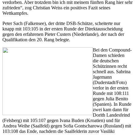
verdorben. Aber trotzdem bin ich mit meinem fünften Rang hier sehr
zufrieden“, zog Christian Weiss ein positives Fazit seines
Wettkampfes.
Peter Sach (Falkensee), der dritte DSB-Schütze, scheiterte nur
knapp mit 103:105 in der ersten Runde der Direktausscheidung
gegen den erfahrenen Pieter Custers (Niederlande), der nach der
Qualifikation den 20. Rang belegte.
Bei den Compound-
Damen schieden
die deutschen
Schützinnen recht
schnell aus. Sabrina
Jagemann
(Duderstadt/Foto)
verlor in der ersten
Runde mit 108:111
gegen Julia Benito
(Spanien). In Runde
zwei kam dann für
Dorith Landesfeind
(Felsberg) mit 105:107 gegen Ivana Buden (Kroatien) und für
Andrea Weihe (Saalfeld) gegen Sofia Gontscharowa (Russland) mit
103:108 das Ende, nachdem die Saalfelderin zuvor Vasiliki