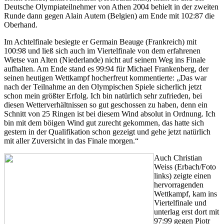
Deutsche Olympiateilnehmer von Athen 2004 behielt in der zweiten
Runde dann gegen Alain Autem (Belgien) am Ende mit 102:87 die
Oberhand.
Im Achtelfinale besiegte er Germain Beauge (Frankreich) mit
100:98 und ließ sich auch im Viertelfinale von dem erfahrenen
Wietse van Alten (Niederlande) nicht auf seinem Weg ins Finale
aufhalten. Am Ende stand es 99:94 für Michael Frankenberg, der
seinen heutigen Wettkampf hocherfreut kommentierte: „Das war
nach der Teilnahme an den Olympischen Spiele sicherlich jetzt
schon mein größter Erfolg. Ich bin natürlich sehr zufrieden, bei
diesen Wetterverhältnissen so gut geschossen zu haben, denn ein
Schnitt von 25 Ringen ist bei diesem Wind absolut in Ordnung. Ich
bin mit dem böigen Wind gut zurecht gekommen, das hatte sich
gestern in der Qualifikation schon gezeigt und gehe jetzt natürlich
mit aller Zuversicht in das Finale morgen.“
Auch Christian
Weiss (Erbach/Foto
links) zeigte einen
hervorragenden
Wettkampf, kam ins
Viertelfinale und
unterlag erst dort mit
97:99 gegen Piotr