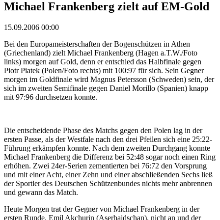
Michael Frankenberg zielt auf EM-Gold
15.09.2006 00:00
Bei den Europameisterschaften der Bogenschützen in Athen
(Griechenland) zielt Michael Frankenberg (Hagen a.T.W./Foto
links) morgen auf Gold, denn er entschied das Halbfinale gegen
Piotr Piatek (Polen/Foto rechts) mit 100:97 für sich. Sein Gegner
morgen im Goldfinale wird Magnus Petersson (Schweden) sein, der
sich im zweiten Semifinale gegen Daniel Morillo (Spanien) knapp
mit 97:96 durchsetzen konnte.
Die entscheidende Phase des Matchs gegen den Polen lag in der
ersten Passe, als der Westfale nach den drei Pfeilen sich eine 25:22-
Führung erkämpfen konnte. Nach dem zweiten Durchgang konnte
Michael Frankenberg die Differenz bei 52:48 sogar noch einen Ring
erhöhen. Zwei 24er-Serien zementierten bei 76:72 den Vorsprung
und mit einer Acht, einer Zehn und einer abschließenden Sechs ließ
der Sportler des Deutschen Schützenbundes nichts mehr anbrennen
und gewann das Match.
Heute Morgen trat der Gegner von Michael Frankenberg in der
ersten Runde, Emil Akchurin (Aserbaidschan), nicht an und der