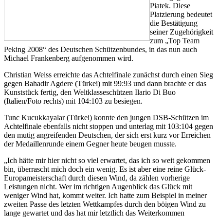
Piatek. Diese
Platzierung bedeutet
die Bestätigung
seiner Zugehörigkeit
zum „Top Team
Peking 2008“ des Deutschen Schützenbundes, in das nun auch
Michael Frankenberg aufgenommen wird.
Christian Weiss erreichte das Achtelfinale zunächst durch einen Sieg
gegen Bahadir Agdere (Türkei) mit 99:93 und dann brachte er das
Kunststück fertig, den Weltklasseschützen Ilario Di Buo
(Italien/Foto rechts) mit 104:103 zu besiegen.
Tunc Kucukkayalar (Türkei) konnte den jungen DSB-Schützen im
Achtelfinale ebenfalls nicht stoppen und unterlag mit 103:104 gegen
den mutig angreifenden Deutschen, der sich erst kurz vor Erreichen
der Medaillenrunde einem Gegner heute beugen musste.
„Ich hätte mir hier nicht so viel erwartet, das ich so weit gekommen
bin, überrascht mich doch ein wenig. Es ist aber eine reine Glück-
Europameisterschaft durch diesen Wind, da zählen vorherige
Leistungen nicht. Wer im richtigen Augenblick das Glück mit
weniger Wind hat, kommt weiter. Ich hatte zum Beispiel in meiner
zweiten Passe des letzten Wettkampfes durch den böigen Wind zu
lange gewartet und das hat mir letztlich das Weiterkommen