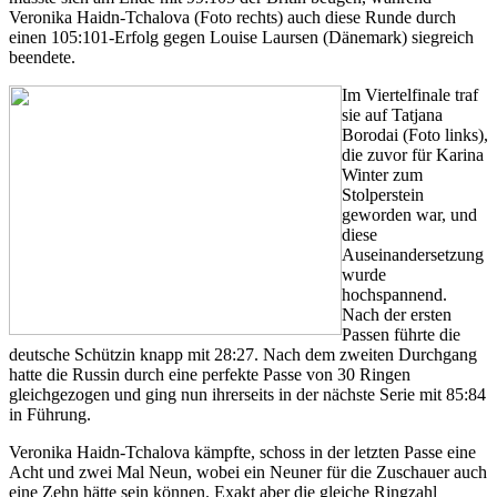
Veronika Haidn-Tchalova (Foto rechts) auch diese Runde durch
einen 105:101-Erfolg gegen Louise Laursen (Dänemark) siegreich
beendete.
Im Viertelfinale traf
sie auf Tatjana
Borodai (Foto links),
die zuvor für Karina
Winter zum
Stolperstein
geworden war, und
diese
Auseinandersetzung
wurde
hochspannend.
Nach der ersten
Passen führte die
deutsche Schützin knapp mit 28:27. Nach dem zweiten Durchgang
hatte die Russin durch eine perfekte Passe von 30 Ringen
gleichgezogen und ging nun ihrerseits in der nächste Serie mit 85:84
in Führung.
Veronika Haidn-Tchalova kämpfte, schoss in der letzten Passe eine
Acht und zwei Mal Neun, wobei ein Neuner für die Zuschauer auch
eine Zehn hätte sein können. Exakt aber die gleiche Ringzahl