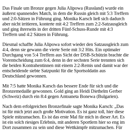
Das Finale um Bronze gegen Julia Alipowa (Russland) wurde ein
äußerst spannendes Match, in dem die Russin gleich mit 5:3 Treffern
und 2:0-Sätzen in Führung ging. Monika Karsch ließ sich dadurch
aber nicht irritieren, konterte mit 4:2 Treffern zum 2:2-Satzausgleich
und ging ihrerseits in der dritten Fünf-Schuss-Runde mit 4:3
Treffern und 4:2 Sätzen in Führung.
Diesmal schaffte Julia Alipowa sofort wieder den Satzausgleich zum
4:4, denn sie gewann die vierte Serie mit 3:2 Hits. Ein optimaler
Durchgang von 5:4 Treffern aus Sicht der DSB-Schützin brachte die
Vorentscheidung zum 6:4, denn in der sechsten Serie trennten sich
die beiden Kontrahentinnen mit einem 2:2-Remis und damit war der
entscheidende siebte Satzpunkt für die Sportsoldatin aus
Deutschland gewonnen.
Mit 7:5 hatte Monika Karsch das bessere Ende für sich und die
Bronzemedaille gewonnen. Gold ging an Heidi Diethelm Gerber
(Schweiz) durch ein 8:4 gegen Antoaneta Bonewa (Bulgarien).
Nach dem erfolgreichen Bronzefinale sagte Monika Karsch: „Das
ist für mich jetzt auch große Motivation. Es ist ganz toll, hier diese
Spiele mitzumachen. Es ist das erste Mal für mich in dieser Art. Es
ist ein solch riesiges Erlebnis, mit anderen Sportlern hier so eng im
Dort zusammen zu sein und diese Wettkämpfe mitzumachen. Für