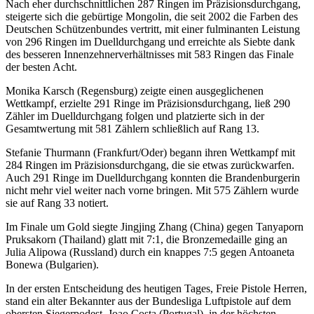
Nach eher durchschnittlichen 287 Ringen im Präzisionsdurchgang,
steigerte sich die gebürtige Mongolin, die seit 2002 die Farben des
Deutschen Schützenbundes vertritt, mit einer fulminanten Leistung
von 296 Ringen im Duelldurchgang und erreichte als Siebte dank
des besseren Innenzehnerverhältnisses mit 583 Ringen das Finale
der besten Acht.
Monika Karsch (Regensburg) zeigte einen ausgeglichenen
Wettkampf, erzielte 291 Ringe im Präzisionsdurchgang, ließ 290
Zähler im Duelldurchgang folgen und platzierte sich in der
Gesamtwertung mit 581 Zählern schließlich auf Rang 13.
Stefanie Thurmann (Frankfurt/Oder) begann ihren Wettkampf mit
284 Ringen im Präzisionsdurchgang, die sie etwas zurückwarfen.
Auch 291 Ringe im Duelldurchgang konnten die Brandenburgerin
nicht mehr viel weiter nach vorne bringen. Mit 575 Zählern wurde
sie auf Rang 33 notiert.
Im Finale um Gold siegte Jingjing Zhang (China) gegen Tanyaporn
Pruksakorn (Thailand) glatt mit 7:1, die Bronzemedaille ging an
Julia Alipowa (Russland) durch ein knappes 7:5 gegen Antoaneta
Bonewa (Bulgarien).
In der ersten Entscheidung des heutigen Tages, Freie Pistole Herren,
stand ein alter Bekannter aus der Bundesliga Luftpistole auf dem
obersten Siegerpodest. Joao Costa (Portugal), in der höchsten