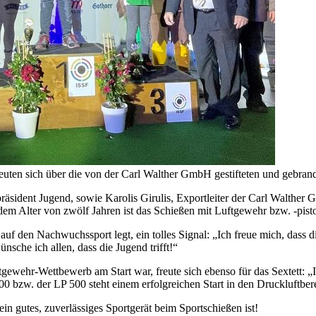
euten sich über die von der Carl Walther GmbH gestifteten und gebrand
sident Jugend, sowie Karolis Girulis, Exportleiter der Carl Walther 
em Alter von zwölf Jahren ist das Schießen mit Luftgewehr bzw. -pisto
auf den Nachwuchssport legt, ein tolles Signal: „Ich freue mich, das
ünsche ich allen, dass die Jugend trifft!“
tgewehr-Wettbewerb am Start war, freute sich ebenso für das Sextett: 
00 bzw. der LP 500 steht einem erfolgreichen Start in den Druckluftbe
in gutes, zuverlässiges Sportgerät beim Sportschießen ist!