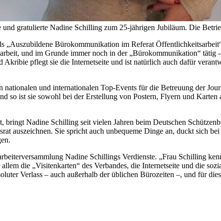
d gratulierte Nadine Schilling zum 25-jährigen Jubiläum. Die Betriebs
„Auszubildene Bürokommunikation im Referat Öffentlichkeitsarbeit“, so
arbeit, und im Grunde immer noch in der „Bürokommunikation“ tätig - 
Akribie pflegt sie die Internetseite und ist natürlich auch dafür vera
n nationalen und internationalen Top-Events für die Betreuung der Journ
d so ist sie sowohl bei der Erstellung von Postern, Flyern und Karten a
, bringt Nadine Schilling seit vielen Jahren beim Deutschen Schützenbun
bsrat auszeichnen. Sie spricht auch unbequeme Dinge an, duckt sich bei
gen.
beiterversammlung Nadine Schillings Verdienste. „Frau Schilling ken
 allem die „Visitenkarten“ des Verbandes, die Internetseite und die s
bsoluter Verlass – auch außerhalb der üblichen Bürozeiten –, und für die