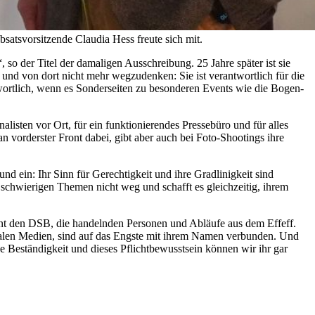
atsvorsitzende Claudia Hess freute sich mit.
 der Titel der damaligen Ausschreibung. 25 Jahre später ist sie
und von dort nicht mehr wegzudenken: Sie ist verantwortlich für die
ntwortlich, wenn es Sonderseiten zu besonderen Events wie die Bogen-
alisten vor Ort, für ein funktionierendes Pressebüro und für alles
n vorderster Front dabei, gibt aber auch bei Foto-Shootings ihre
d ein: Ihr Sinn für Gerechtigkeit und ihre Gradlinigkeit sind
 schwierigen Themen nicht weg und schafft es gleichzeitig, ihrem
nt den DSB, die handelnden Personen und Abläufe aus dem Effeff.
ozialen Medien, sind auf das Engste mit ihrem Namen verbunden. Und
se Beständigkeit und dieses Pflichtbewusstsein können wir ihr gar