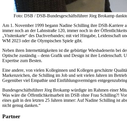
Foto: DSB / DSB-Bundesgeschäftsführer Jörg Brokamp dankte un
Am 1. November 1999 begann Nadine Schilling ihre DSB-Karriere als 
immer noch an der Lahnstraße 120, immer noch in der Öffentlichkeits
„Visitenkarte“ des Dachverbandes; mit viel Hingabe, Leidenschaft und 
WM 2023 oder die Olympischen Spiele gibt.
Neben ihren Internettätigkeiten ist die gebürtige Wiesbadenerin bei de
Optische zuständig – denn Grafik und Design ist ihre Leidenschaft. Un
Expertise zum Besten.
Eine andere, von vielen Kolleginnen und Kollegen geschätzte Qualität
Markenzeichen, die Schilling im Job und seit vielen Jahren im Betrie
Gegenüber viel Empathie und Einfühlungsvermögen entgegenzubrin
Bundesgeschäftsführer Jörg Brokamp würdigte im Rahmen einer Mitar
Was wäre die Öffentlichkeitsarbeit im DSB ohne Frau Schilling?! Vor
eines galt in den letzten 25 Jahren immer: Auf Nadine Schilling ist a
nicht genug danken.“
Partner