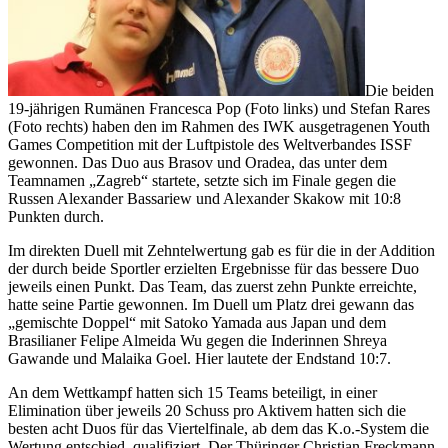
Die beiden
19-jährigen Rumänen Francesca Pop (Foto links) und Stefan Rares
(Foto rechts) haben den im Rahmen des IWK ausgetragenen Youth
Games Competition mit der Luftpistole des Weltverbandes ISSF
gewonnen. Das Duo aus Brasov und Oradea, das unter dem
Teamnamen „Zagreb“ startete, setzte sich im Finale gegen die
Russen Alexander Bassariew und Alexander Skakow mit 10:8
Punkten durch.
Im direkten Duell mit Zehntelwertung gab es für die in der Addition
der durch beide Sportler erzielten Ergebnisse für das bessere Duo
jeweils einen Punkt. Das Team, das zuerst zehn Punkte erreichte,
hatte seine Partie gewonnen. Im Duell um Platz drei gewann das
„gemischte Doppel“ mit Satoko Yamada aus Japan und dem
Brasilianer Felipe Almeida Wu gegen die Inderinnen Shreya
Gawande und Malaika Goel. Hier lautete der Endstand 10:7.
An dem Wettkampf hatten sich 15 Teams beteiligt, in einer
Elimination über jeweils 20 Schuss pro Aktivem hatten sich die
besten acht Duos für das Viertelfinale, ab dem das K.o.-System die
Wertung entschied, qualifiziert. Der Thüringer Christian Freckmann