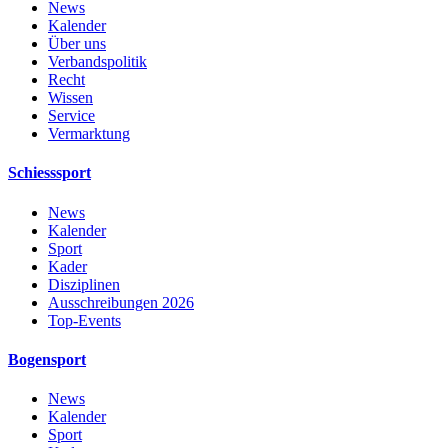
News
Kalender
Über uns
Verbandspolitik
Recht
Wissen
Service
Vermarktung
Schiesssport
News
Kalender
Sport
Kader
Disziplinen
Ausschreibungen 2026
Top-Events
Bogensport
News
Kalender
Sport