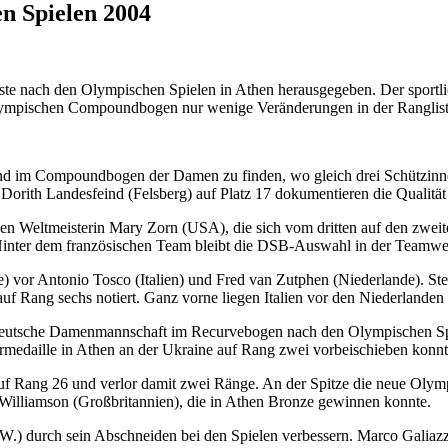
n Spielen 2004
iste nach den Olympischen Spielen in Athen herausgegeben. Der sportli
lympischen Compoundbogen nur wenige Veränderungen in der Ranglist
sind im Compoundbogen der Damen zu finden, wo gleich drei Schützinn
orith Landesfeind (Felsberg) auf Platz 17 dokumentieren die Qualität 
den Weltmeisterin Mary Zorn (USA), die sich vom dritten auf den zwei
 Hinter dem französischen Team bleibt die DSB-Auswahl in der Teamwer
 vor Antonio Tosco (Italien) und Fred van Zutphen (Niederlande). Stef
f Rang sechs notiert. Ganz vorne liegen Italien vor den Niederlanden
e deutsche Damenmannschaft im Recurvebogen nach den Olympischen Spi
ermedaille in Athen an der Ukraine auf Rang zwei vorbeischieben konnt
e auf Rang 26 und verlor damit zwei Ränge. An der Spitze die neue Oly
n Williamson (Großbritannien), die in Athen Bronze gewinnen konnte.
W.) durch sein Abschneiden bei den Spielen verbessern. Marco Galiazz