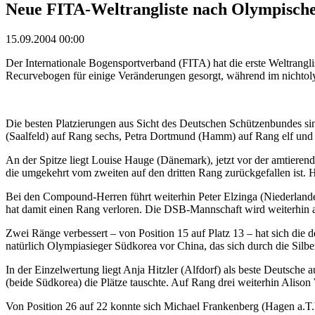
Neue FITA-Weltrangliste nach Olympische
15.09.2004 00:00
Der Internationale Bogensportverband (FITA) hat die erste Weltrangl
Recurvebogen für einige Veränderungen gesorgt, während im nichto
Die besten Platzierungen aus Sicht des Deutschen Schützenbundes 
(Saalfeld) auf Rang sechs, Petra Dortmund (Hamm) auf Rang elf und D
An der Spitze liegt Louise Hauge (Dänemark), jetzt vor der amtieren
die umgekehrt vom zweiten auf den dritten Rang zurückgefallen ist.
Bei den Compound-Herren führt weiterhin Peter Elzinga (Niederlande)
hat damit einen Rang verloren. Die DSB-Mannschaft wird weiterhin au
Zwei Ränge verbessert – von Position 15 auf Platz 13 – hat sich di
natürlich Olympiasieger Südkorea vor China, das sich durch die Silb
In der Einzelwertung liegt Anja Hitzler (Alfdorf) als beste Deutsch
(beide Südkorea) die Plätze tauschte. Auf Rang drei weiterhin Aliso
Von Position 26 auf 22 konnte sich Michael Frankenberg (Hagen a.T.