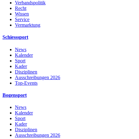
Verbandspolitik
Recht
Wissen
Service
Vermarktung
Schiesssport
News
Kalender
Sport
Kader
Disziplinen
Ausschreibungen 2026
Top-Events
Bogensport
News
Kalender
Sport
Kader
Disziplinen
Ausschreibungen 2026