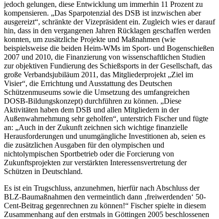
jedoch gelungen, diese Entwicklung um immerhin 11 Prozent zu
kompensieren. „Das Sparpotenzial des DSB ist inzwischen aber
ausgereizt“, schränkte der Vizepräsident ein. Zugleich wies er darauf
hin, dass in den vergangenen Jahren Rücklagen geschaffen werden
konnten, um zusätzliche Projekte und Maßnahmen (wie
beispielsweise die beiden Heim-WMs im Sport- und Bogenschießen
2007 und 2010, die Finanzierung von wissenschaftlichen Studien
zur objektiven Fundierung des Schießsports in der Gesellschaft, das
große Verbandsjubiläum 2011, das Mitgliederprojekt „Ziel im
Visier“, die Errichtung und Ausstattung des Deutschen
Schützenmuseums sowie die Umsetzung des umfangreichen
DOSB-Bildungskonzept) durchführen zu können. „Diese
Aktivitäten haben dem DSB und allen Mitgliedern in der
Außenwahrnehmung sehr geholfen“, unterstrich Fischer und fügte
an: „Auch in der Zukunft zeichnen sich wichtige finanzielle
Herausforderungen und unumgängliche Investitionen ab, seien es
die zusätzlichen Ausgaben für den olympischen und
nichtolympischen Sportbetrieb oder die Forcierung von
Zukunftsprojekten zur verstärkten Interessensvertretung der
Schützen in Deutschland.
Es ist ein Trugschluss, anzunehmen, hierfür nach Abschluss der
BLZ-Baumaßnahmen den vermeintlich dann ‚freiwerdenden‘ 50-
Cent-Beitrag gegenrechnen zu können!“ Fischer spielte in diesem
Zusammenhang auf den erstmals in Göttingen 2005 beschlossenen