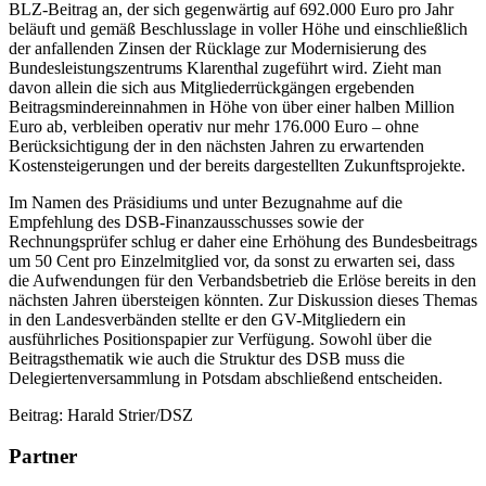
BLZ-Beitrag an, der sich gegenwärtig auf 692.000 Euro pro Jahr
beläuft und gemäß Beschlusslage in voller Höhe und einschließlich
der anfallenden Zinsen der Rücklage zur Modernisierung des
Bundesleistungszentrums Klarenthal zugeführt wird. Zieht man
davon allein die sich aus Mitgliederrückgängen ergebenden
Beitragsmindereinnahmen in Höhe von über einer halben Million
Euro ab, verbleiben operativ nur mehr 176.000 Euro – ohne
Berücksichtigung der in den nächsten Jahren zu erwartenden
Kostensteigerungen und der bereits dargestellten Zukunftsprojekte.
Im Namen des Präsidiums und unter Bezugnahme auf die
Empfehlung des DSB-Finanzausschusses sowie der
Rechnungsprüfer schlug er daher eine Erhöhung des Bundesbeitrags
um 50 Cent pro Einzelmitglied vor, da sonst zu erwarten sei, dass
die Aufwendungen für den Verbandsbetrieb die Erlöse bereits in den
nächsten Jahren übersteigen könnten. Zur Diskussion dieses Themas
in den Landesverbänden stellte er den GV-Mitgliedern ein
ausführliches Positionspapier zur Verfügung. Sowohl über die
Beitragsthematik wie auch die Struktur des DSB muss die
Delegiertenversammlung in Potsdam abschließend entscheiden.
Beitrag: Harald Strier/DSZ
Partner