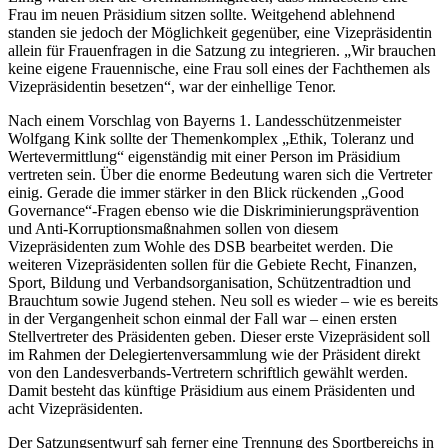
Frau im neuen Präsidium sitzen sollte. Weitgehend ablehnend
standen sie jedoch der Möglichkeit gegenüber, eine Vizepräsidentin
allein für Frauenfragen in die Satzung zu integrieren. „Wir brauchen
keine eigene Frauennische, eine Frau soll eines der Fachthemen als
Vizepräsidentin besetzen“, war der einhellige Tenor.
Nach einem Vorschlag von Bayerns 1. Landesschützenmeister
Wolfgang Kink sollte der Themenkomplex „Ethik, Toleranz und
Wertevermittlung“ eigenständig mit einer Person im Präsidium
vertreten sein. Über die enorme Bedeutung waren sich die Vertreter
einig. Gerade die immer stärker in den Blick rückenden „Good
Governance“-Fragen ebenso wie die Diskriminierungsprävention
und Anti-Korruptionsmaßnahmen sollen von diesem
Vizepräsidenten zum Wohle des DSB bearbeitet werden. Die
weiteren Vizepräsidenten sollen für die Gebiete Recht, Finanzen,
Sport, Bildung und Verbandsorganisation, Schützentradtion und
Brauchtum sowie Jugend stehen. Neu soll es wieder – wie es bereits
in der Vergangenheit schon einmal der Fall war – einen ersten
Stellvertreter des Präsidenten geben. Dieser erste Vizepräsident soll
im Rahmen der Delegiertenversammlung wie der Präsident direkt
von den Landesverbands-Vertretern schriftlich gewählt werden.
Damit besteht das künftige Präsidium aus einem Präsidenten und
acht Vizepräsidenten.
Der Satzungsentwurf sah ferner eine Trennung des Sportbereichs in