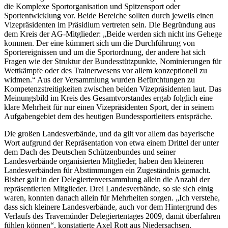
die Komplexe Sportorganisation und Spitzensport oder
Sportentwicklung vor. Beide Bereiche sollten durch jeweils einen
Vizepräsidenten im Präsidium vertreten sein. Die Begründung aus
dem Kreis der AG-Mitglieder: „Beide werden sich nicht ins Gehege
kommen. Der eine kümmert sich um die Durchführung von
Sportereignissen und um die Sportordnung, der andere hat sich
Fragen wie der Struktur der Bundesstützpunkte, Nominierungen für
Wettkämpfe oder des Trainerwesens vor allem konzeptionell zu
widmen.“ Aus der Versammlung wurden Befürchtungen zu
Kompetenzstreitigkeiten zwischen beiden Vizepräsidenten laut. Das
Meinungsbild im Kreis des Gesamtvorstandes ergab folglich eine
klare Mehrheit für nur einen Vizepräsidenten Sport, der in seinem
Aufgabengebiet dem des heutigen Bundessportleiters entspräche.
Die großen Landesverbände, und da gilt vor allem das bayerische
Wort aufgrund der Repräsentation von etwa einem Drittel der unter
dem Dach des Deutschen Schützenbundes und seiner
Landesverbände organisierten Mitglieder, haben den kleineren
Landesverbänden für Abstimmungen ein Zugeständnis gemacht.
Bisher galt in der Delegiertenversammlung allein die Anzahl der
repräsentierten Mitglieder. Drei Landesverbände, so sie sich einig
waren, konnten danach allein für Mehrheiten sorgen. „Ich verstehe,
dass sich kleinere Landesverbände, auch vor dem Hintergrund des
Verlaufs des Travemünder Delegiertentages 2009, damit überfahren
fühlen können“, konstatierte Axel Rott aus Niedersachsen.