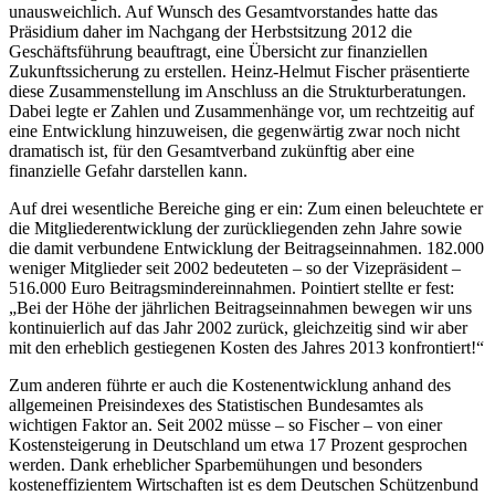
unausweichlich. Auf Wunsch des Gesamtvorstandes hatte das
Präsidium daher im Nachgang der Herbstsitzung 2012 die
Geschäftsführung beauftragt, eine Übersicht zur finanziellen
Zukunftssicherung zu erstellen. Heinz-Helmut Fischer präsentierte
diese Zusammenstellung im Anschluss an die Strukturberatungen.
Dabei legte er Zahlen und Zusammenhänge vor, um rechtzeitig auf
eine Entwicklung hinzuweisen, die gegenwärtig zwar noch nicht
dramatisch ist, für den Gesamtverband zukünftig aber eine
finanzielle Gefahr darstellen kann.
Auf drei wesentliche Bereiche ging er ein: Zum einen beleuchtete er
die Mitgliederentwicklung der zurückliegenden zehn Jahre sowie
die damit verbundene Entwicklung der Beitragseinnahmen. 182.000
weniger Mitglieder seit 2002 bedeuteten – so der Vizepräsident –
516.000 Euro Beitragsmindereinnahmen. Pointiert stellte er fest:
„Bei der Höhe der jährlichen Beitragseinnahmen bewegen wir uns
kontinuierlich auf das Jahr 2002 zurück, gleichzeitig sind wir aber
mit den erheblich gestiegenen Kosten des Jahres 2013 konfrontiert!“
Zum anderen führte er auch die Kostenentwicklung anhand des
allgemeinen Preisindexes des Statistischen Bundesamtes als
wichtigen Faktor an. Seit 2002 müsse – so Fischer – von einer
Kostensteigerung in Deutschland um etwa 17 Prozent gesprochen
werden. Dank erheblicher Sparbemühungen und besonders
kosteneffizientem Wirtschaften ist es dem Deutschen Schützenbund