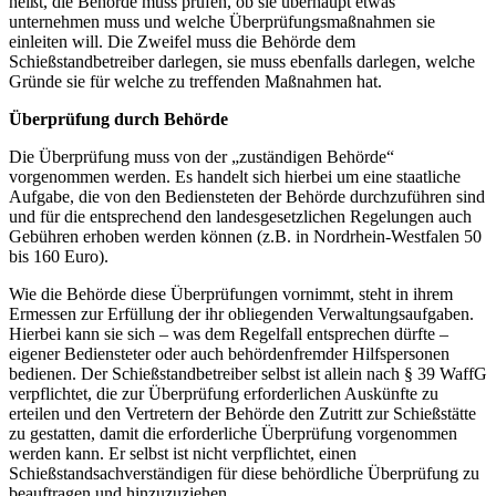
heißt, die Behörde muss prüfen, ob sie überhaupt etwas
unternehmen muss und welche Überprüfungsmaßnahmen sie
einleiten will. Die Zweifel muss die Behörde dem
Schießstandbetreiber darlegen, sie muss ebenfalls darlegen, welche
Gründe sie für welche zu treffenden Maßnahmen hat.
Überprüfung durch Behörde
Die Überprüfung muss von der „zuständigen Behörde“
vorgenommen werden. Es handelt sich hierbei um eine staatliche
Aufgabe, die von den Bediensteten der Behörde durchzuführen sind
und für die entsprechend den landesgesetzlichen Regelungen auch
Gebühren erhoben werden können (z.B. in Nordrhein-Westfalen 50
bis 160 Euro).
Wie die Behörde diese Überprüfungen vornimmt, steht in ihrem
Ermessen zur Erfüllung der ihr obliegenden Verwaltungsaufgaben.
Hierbei kann sie sich – was dem Regelfall entsprechen dürfte –
eigener Bediensteter oder auch behördenfremder Hilfspersonen
bedienen. Der Schießstandbetreiber selbst ist allein nach § 39 WaffG
verpflichtet, die zur Überprüfung erforderlichen Auskünfte zu
erteilen und den Vertretern der Behörde den Zutritt zur Schießstätte
zu gestatten, damit die erforderliche Überprüfung vorgenommen
werden kann. Er selbst ist nicht verpflichtet, einen
Schießstandsachverständigen für diese behördliche Überprüfung zu
beauftragen und hinzuzuziehen.