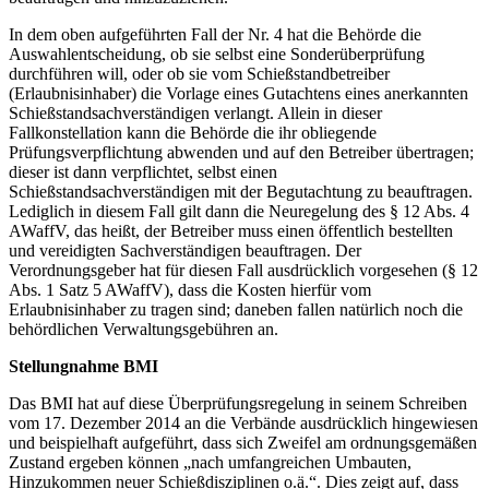
In dem oben aufgeführten Fall der Nr. 4 hat die Behörde die
Auswahlentscheidung, ob sie selbst eine Sonderüberprüfung
durchführen will, oder ob sie vom Schießstandbetreiber
(Erlaubnisinhaber) die Vorlage eines Gutachtens eines anerkannten
Schießstandsachverständigen verlangt. Allein in dieser
Fallkonstellation kann die Behörde die ihr obliegende
Prüfungsverpflichtung abwenden und auf den Betreiber übertragen;
dieser ist dann verpflichtet, selbst einen
Schießstandsachverständigen mit der Begutachtung zu beauftragen.
Lediglich in diesem Fall gilt dann die Neuregelung des § 12 Abs. 4
AWaffV, das heißt, der Betreiber muss einen öffentlich bestellten
und vereidigten Sachverständigen beauftragen. Der
Verordnungsgeber hat für diesen Fall ausdrücklich vorgesehen (§ 12
Abs. 1 Satz 5 AWaffV), dass die Kosten hierfür vom
Erlaubnisinhaber zu tragen sind; daneben fallen natürlich noch die
behördlichen Verwaltungsgebühren an.
Stellungnahme BMI
Das BMI hat auf diese Überprüfungsregelung in seinem Schreiben
vom 17. Dezember 2014 an die Verbände ausdrücklich hingewiesen
und beispielhaft aufgeführt, dass sich Zweifel am ordnungsgemäßen
Zustand ergeben können „nach umfangreichen Umbauten,
Hinzukommen neuer Schießdisziplinen o.ä.“. Dies zeigt auf, dass