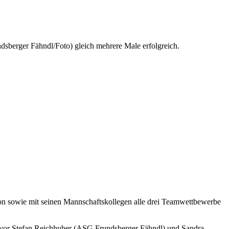
sberger Fähndl/Foto) gleich mehrere Male erfolgreich.
on sowie mit seinen Mannschaftskollegen alle drei Teamwettbewerbe
f) vor Stefan Reichhuber (ASG Frundsberger Fähndl) und Sandra