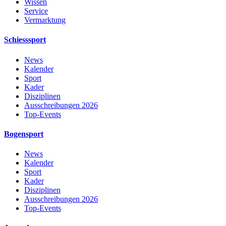
Wissen
Service
Vermarktung
Schiesssport
News
Kalender
Sport
Kader
Disziplinen
Ausschreibungen 2026
Top-Events
Bogensport
News
Kalender
Sport
Kader
Disziplinen
Ausschreibungen 2026
Top-Events