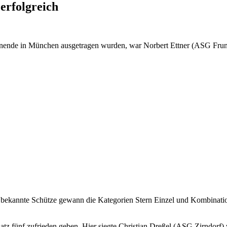
erfolgreich
nende in München ausgetragen wurden, war Norbert Ettner (ASG Frund
s bekannte Schütze gewann die Kategorien Stern Einzel und Kombinati
latz fünf zufrieden geben. Hier siegte Christian Dreßel (ASG Zirndor